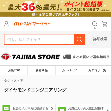
カテゴリ
すべて
価格
すべて
詳細検索
支払い方法
すべて
その他の条件
送料無料
タイムセール
お店TOP
新着商品
カーパーツ
カテゴリ一覧
Pontaパス特典対象すべて
ポイントUPセレクトのみ
タジマストア
ダイヤモンドエンジニアリング
サンキュー配送対象
レビューキャンペーン
キーワード
お店のメルマガに登録する
お気に入りのお店に登録す