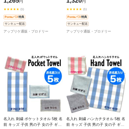
1,265
1,320
円
円
★★★★★
★★★★★
(1)
(1)
Pontaパス
特典
Pontaパス
特典
サンキュー配送
サンキュー配送
アップリケ通販・ブロドリー
アップリケ通販・ブロドリー
名入れ 刺繍 ポケットタオル 5枚 名
名入れ 刺繍 ハンカチタオル 5枚 名
前 キッズ 子供 男の子 女の子 ギフ
前 キッズ 子供 男の子 女の子 ギフ