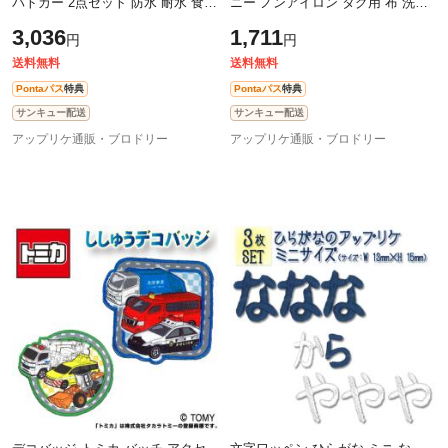
パトカー 2点セット 防水 耐水 食洗
ニー ノンアイロン タグ用 布 洗濯
機 レンジ ノンアイロン 送料無料
OK アイロン不要 洋服 衣類 送料無
3,036
1,711
円
円
PR
料 PR
送料無料
送料無料
Pontaパス
特典
Pontaパス
特典
サンキュー配送
サンキュー配送
アップリケ通販・ブロドリー
アップリケ通販・ブロドリー