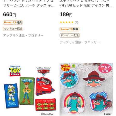
デコバッジ トミカ バッチ アクセ
文字ワッペン ひらがな ミニ な～
サリー かばん ポーチ グッズ キャ
や行 3枚セット 名前 アイロン 男の
ラ
子 女の子 名入れ お名前 文字 アッ
660
189
円
円
プリケ CP
★★★★★
(1)
Pontaパス
特典
サンキュー配送
Pontaパス
特典
アップリケ通販・ブロドリー
サンキュー配送
アップリケ通販・ブロドリー