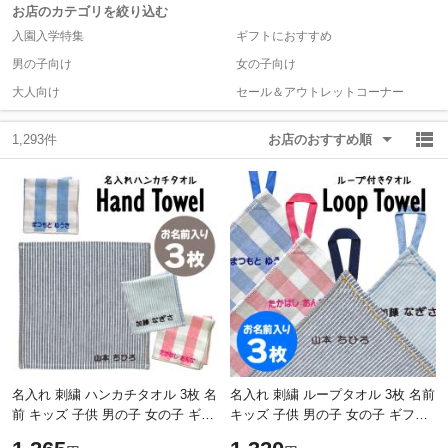
お店のカテゴリを絞り込む
入園入学特集
ギフトにおすすめ
除外ワード
除外ワード
男の子向け
女の子向け
大人向け
セール＆アウトレットコーナー
1,293件
お店のおすすめ順
名入れ 刺繍 ハンカチタオル 3枚 名
名入れ 刺繍 ループタオル 3枚 名前
前 キッズ 子供 男の子 女の子 ギフ
キッズ 子供 男の子 女の子 ギフト
ト ハンドタオル OR
ハンドタオル OR