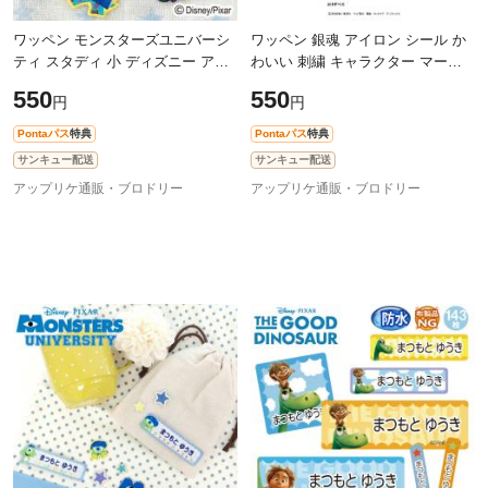
ワッペン モンスターズユニバーシ
ワッペン 銀魂 アイロン シール か
ティ スタディ 小 ディズニー アイ
わいい 刺繍 キャラクター マーク
ロン シール かわいい 刺繍 キャラ
プレゼント 服
550
550
円
円
クター グッズ プレゼント 服
Pontaパス
特典
Pontaパス
特典
サンキュー配送
サンキュー配送
アップリケ通販・ブロドリー
アップリケ通販・ブロドリー