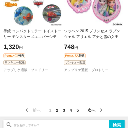
手鏡 コンパクトミラー トイストー
ワッペン 2015 プリンセス ラプン
リー モンスターズユニバーシティ
ツェル アリエル アナと雪の女王
ディズニー 缶ミラー 鏡 キャラ 通
大 ディズニー アイロン シール か
1,320
748
円
円
勤 ハンドミラー プレゼント メイ
わいい 刺繍 キャラクター グッズ
プ
Pontaパス
特典
Pontaパス
特典
サンキュー配送
サンキュー配送
アップリケ通販・ブロドリー
アップリケ通販・ブロドリー
前へ
1
2
3
4
5
次へ