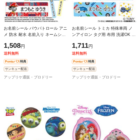
お名前シール パウパトロール アニ
お名前シール トミカ 特殊車両 ノ
メ 防水 耐水 名前入り ネームシー
ンアイロン タグ用 布用 洗濯OK ア
ル おなまえシール レンジ 食洗機
イロン不要 服 送料無料 PR
1,508
1,711
円
円
プレゼント 送料無料 PR
送料無料
送料無料
Pontaパス
特典
Pontaパス
特典
サンキュー配送
サンキュー配送
アップリケ通販・ブロドリー
アップリケ通販・ブロドリー