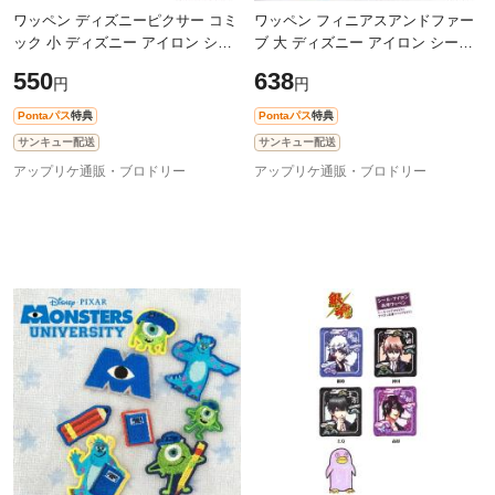
ワッペン ディズニーピクサー コミ
ワッペン フィニアスアンドファー
ック 小 ディズニー アイロン シー
ブ 大 ディズニー アイロン シール
ル かわいい 刺繍 キャラクター グ
かわいい 刺繍 キャラクター グッ
550
638
円
円
ッズ プレゼント 服
ズ プレゼント 服
Pontaパス
特典
Pontaパス
特典
サンキュー配送
サンキュー配送
アップリケ通販・ブロドリー
アップリケ通販・ブロドリー