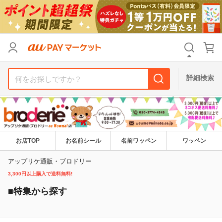
リセット
カテゴリ
カテゴリ
すべて
すべて
価格
価格
すべて
すべて
詳細検索
支払い方法
支払い方法
すべて
すべて
その他の条件
その他の条件
送料無料
送料無料
タイムセール
タイムセール
お店TOP
お名前シール
名前ワッペン
ワッペン
Pontaパス特典対象すべて
Pontaパス特典対象すべて
ポイントUPセレクトのみ
ポイントUPセレクトのみ
アップリケ通販・ブロドリー
3,300円以上購入で送料無料!
サンキュー配送対象
サンキュー配送対象
レビューキャンペーン
レビューキャンペーン
■特集から探す
キーワード
キーワード