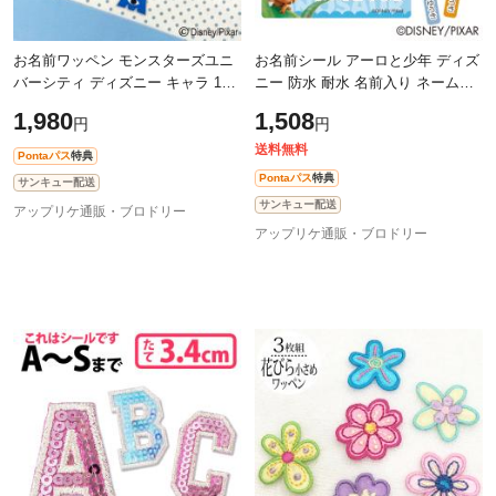
お名前ワッペン モンスターズユニ
お名前シール アーロと少年 ディズ
バーシティ ディズニー キャラ 1行
ニー 防水 耐水 名前入り ネームシ
3枚セット ネームワッペン アイロ
ール レンジ 食洗機 プレゼント 送
1,980
1,508
円
円
ン 入園 刺繍 プレゼント OR
料無料 PR
送料無料
Pontaパス
特典
Pontaパス
特典
サンキュー配送
サンキュー配送
アップリケ通販・ブロドリー
アップリケ通販・ブロドリー