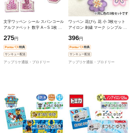
文字ワッペン シール スパンコール
ワッペン 花びら 花 小 3枚セット
アルファベット 数字 A～S 1枚 名
アイロン 刺繍 マーク シンプル プ
前 男の子 女の子 名入れ お名前 文
レゼント 服 ワンポイント かわい
275
396
円
円
字 アップリケ CP
い
Pontaパス
特典
Pontaパス
特典
サンキュー配送
サンキュー配送
アップリケ通販・ブロドリー
アップリケ通販・ブロドリー