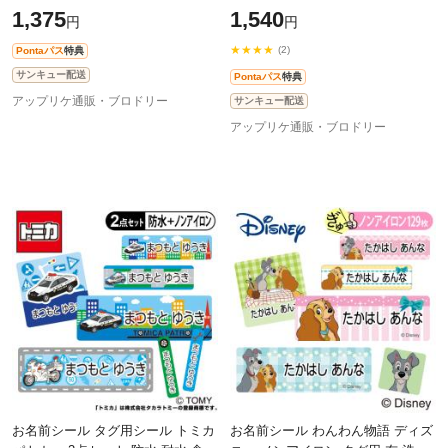
ト ハンドタオル OR
ト ハンドタオル OR
1,375
1,540
円
円
★★★★
(2)
Pontaパス
特典
サンキュー配送
Pontaパス
特典
アップリケ通販・ブロドリー
サンキュー配送
アップリケ通販・ブロドリー
お名前シール タグ用シール トミカ
お名前シール わんわん物語 ディズ