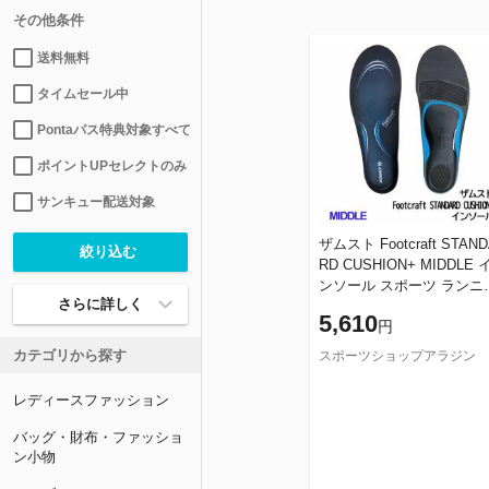
その他条件
送料無料
タイムセール中
Pontaパス特典対象すべて
ポイントUPセレクトのみ
サンキュー配送対象
ザムスト Footcraft STANDA
RD CUSHION+ MIDDLE イ
ンソール スポーツ ランニン
さらに詳しく
グ ウォーキング シューズ
5,610
円
負担軽減 ZAMST 正
カテゴリから探す
スポーツショップアラジン
レディースファッション
バッグ・財布・ファッショ
ン小物