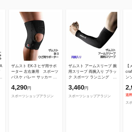
ザムスト EK-3 ヒザ用サポ
ザムスト アームスリーブ 腕
【メ
ーター 左右兼用 スポーツ
用スリーブ 両腕入り ブラッ
cra
バスケ バレー サッカー ラ
ク スポーツ ランニング ウ
ンソ
ンニング トレーニング サポ
ォーキング UV対策 疲労対
グ ウォーキング 中敷き ZA
4,290
3,460
2,
円
円
ート ZAMST 正
策 ZAMST 正
送
スポーツショップアラジン
スポーツショップアラジン
ス