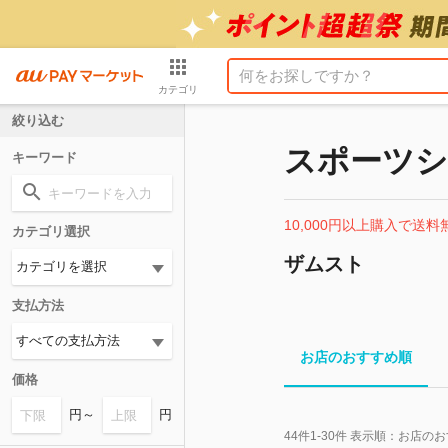
カテゴリ
絞り込む
スポーツ
キーワード
10,000円以上購入で送料
カテゴリ選択
ザムスト
支払方法
お店のおすすめ順
価格
円～
円
44
件
1-30
件 表示順：
お店のお