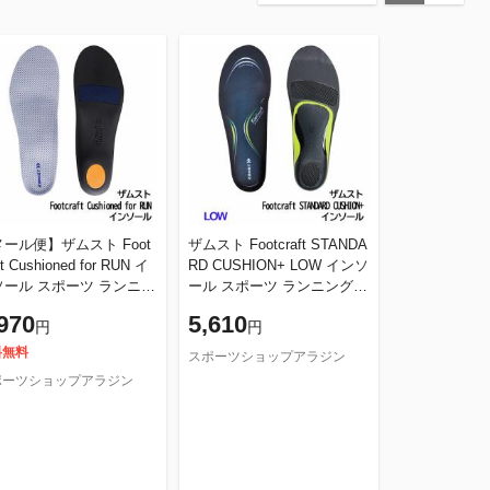
ール便】ザムスト Foot
ザムスト Footcraft STANDA
ft Cushioned for RUN イ
RD CUSHION+ LOW インソ
ール スポーツ ランニン
ール スポーツ ランニング
ウォーキング シューズ 負担
970
5,610
円
円
MST 正規品
軽減 ZAMST 正規
料無料
スポーツショップアラジン
ポーツショップアラジン