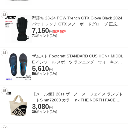
13
型落ち 23-24 POW Trench GTX Glove Black 2024
パウ トレンチ GTX スノーボードグローブ 正規
7,150
品
円
送料無料
71
ポイント(
1
%)
14
ザムスト Footcraft STANDARD CUSHION+ MIDDL
E インソール スポーツ ランニング ウォーキング
5,610
シューズ 負担軽減 ZAMST 正
円
56
ポイント(
1
%)
15
【メール便】26ss ザ・ノース・フェイス ランプト
ートS nm72609 カラー nk THE NORTH FACE 正
3,080
規品
円
30
ポイント(
1
%)