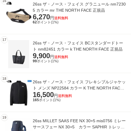
16
26ss ザ・ノース・フェイス グラニュール nm7230
5 カラー mr THE NORTH FACE 正規品
6,270
円
送料無料
62
ポイント(
1
%)
17
26ss ザ・ノース・フェイス BCスタンダードトー
ト nm82451 カラー k THE NORTH FACE 正規品
9,900
円
送料無料
99
ポイント(
1
%)
18
26ss ザ・ノース・フェイス フレキシブルジャケッ
ト メンズ NP22584 カラー K THE NORTH FACE
16,500
正規品
円
送料無料
165
ポイント(
1
%)
19
26ss MILLET SAAS FEE NX 30+5 mis0756 ミレー
サースフェー NX 30+5 カラー SAPHIR トレッキ