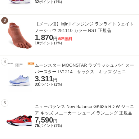
32
ポイント(
1
%)
3
【メール便】injinji インジンジ ランライトウェイト
ノーショウ 281110 カラー RST 正規品
1,870
円
送料無料
18
ポイント(
1
%)
4
ムーンスター MOONSTAR ラブラッシュ バイ スー
パースター LV1214 サックス キッズ ジュニア
3,311
シューズ ガールズ 女の子 スニーカー 正
円
33
ポイント(
1
%)
5
ニューバランス New Balance GK625 RD W ジュニ
ア キッズ スニーカー シューズ ランニング 正規品
7,590
円
75
ポイント(
1
%)