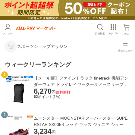
メニュー
詳細検索
カテゴリ
かご
スポーツショップアラジン
店舗メニュー
ウィークリーランキング
1
【メール便】ファイントラック finetrack 機能アン
ダーウェア ドライレイヤークールノースリーブ メ
6,270
ンズ FUM0825-BK
円
送料無料
62
ポイント(
1
%)
2
ムーンスター MOONSTAR スーパースター SUPE
RSTAR SK0058 レッド キッズ ジュニア シューズ
3,234
スニーカー 正規品
円