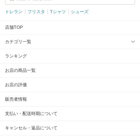
トレラン
フリスタ
Tシャツ
シューズ
店舗TOP
カテゴリ一覧
スポーツ・アウトドア
(
775
)
ランキング
メンズファッション
(
126
)
お店の商品一覧
バッグ・財布・ファッション小物
(
93
)
お店の評価
キッズベビー・マタニティ
(
46
)
販売者情報
レディースファッション
(
26
)
支払い・配送時期について
ダイエット・健康
(
9
)
キャンセル・返品について