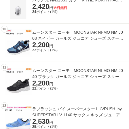
バッグ5L NN32359 カラー K THE NORTH FACE
2,420
正規品
円
送料無料
24
ポイント(
1
%)
10
ムーンスター ニーモ MOONSTAR NI-MO NM J0
08 ネイビー ガールズ ジュニア シューズ スクール
2,200
スニーカー 女の子 正規品
円
22
ポイント(
1
%)
11
ムーンスター ニーモ MOONSTAR NI-MO NM J0
40 ブラック ガールズ ジュニア シューズ スクール
2,200
スニーカー 女の子 正規品
円
22
ポイント(
1
%)
12
ラブラッシュ バイ スーパースター LUVRUSH. by
SUPERSTAR LV 1140 サックス キッズ ジュニア
2,530
シューズ スニーカー ガールズ 女の
円
25
ポイント(
1
%)