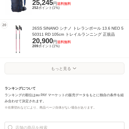
25,245
ング ハイキング 登山 バッグパック 正規
円
送料無料
252
ポイント(
1
%)
20
26SS SINANO シナノ トレランポール 13.6 NEO 5
50311 RD 105cm トレイルランニング 正規品
20,900
円
送料無料
209
ポイント(
1
%)
もっと見る
ランキングについて
ランキングの順位は
au PAY マーケット
の販売データをもとに独自の条件を組
み合わせて決定されます。
※在庫切れなどにより、商品ページ自体がない場合があります。