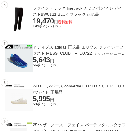
6
ファイントラック finetrack カミノパンツ レディー
ス FBW0121 BLCK ブラック 正規品
19,470
円
送料無料
194
ポイント(
1
%)
7
アディダス adidas 正規品 エックス クレイジーフ
ァスト MESSI CLUB TF ID0722 サッカーシューズ
5,643
トレーニングシューズ ジュニア用
円
56
ポイント(
1
%)
8
24ss コンバース converse CXP OX / ＣＸＰ ＯＸ
ホワイト 正規品
5,995
円
59
ポイント(
1
%)
9
25ss ザ・ノース・フェイス パーテックススタッフ