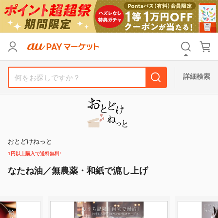
カテゴリ
すべて
価格
すべて
詳細検索
支払い方法
すべて
その他の条件
送料無料
タイムセール
おとどけねっと
1円以上購入で送料無料!
Pontaパス特典対象すべて
ポイントUPセレクトのみ
なたね油／無農薬・和紙で漉し上げ
サンキュー配送対象
レビューキャンペーン
キーワード