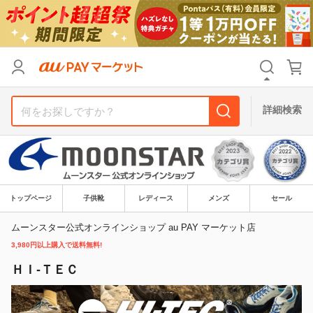
リセット
カテゴリ
カテゴリ
すべて
すべて
価格
価格
すべて
すべて
詳細検索
支払い方法
支払い方法
すべて
すべて
その他の条件
その他の条件
送料無料
送料無料
タイムセール
タイムセール
トップページ
子供靴
レディース
メンズ
セール
Pontaパス特典対象すべて
Pontaパス特典対象すべて
ポイントUPセレクトのみ
ポイントUPセレクトのみ
ムーンスター公式オンラインショップ au PAY マーケット店
3,980円以上購入で送料無料!
サンキュー配送対象
サンキュー配送対象
レビューキャンペーン
レビューキャンペーン
ＨＩ-ＴＥＣ
キーワード
キーワード