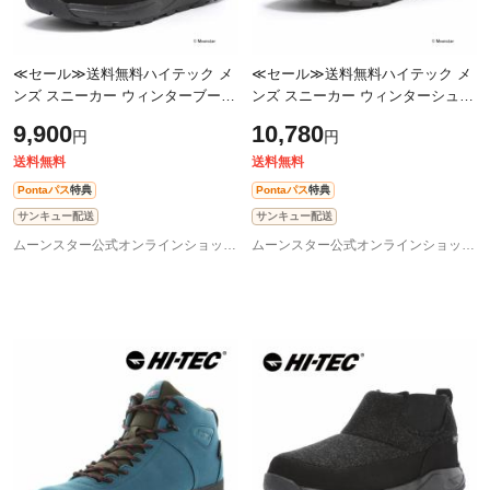
≪セール≫送料無料ハイテック メ
≪セール≫送料無料ハイテック メ
ンズ スニーカー ウィンターブーツ
ンズ スニーカー ウィンターシュー
冬靴 HT WT022 ORNIS TALL WP
ズ HT WT023 ORNIS MOC WP チ
9,900
10,780
円
円
ブラック 防滑 ファスナー アイス
ャコール 防滑 寒冷地 ショートブ
バー
ーツ ス
送料無料
送料無料
Pontaパス
特典
Pontaパス
特典
サンキュー配送
サンキュー配送
ムーンスター公式オンラインショップ au PAY マーケット店
ムーンスター公式オンラインショップ au PAY マーケット店