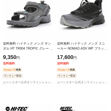
送料無料 ハイテック メンズ サン
送料無料 ハイテック メンズ スニ
ダル HT TR004 TROPIC グレー 耐
ーカー NOMAD ADV WP ブラッ
摩耗 衝撃吸収 ハイテックのアーカ
ク/スティール/クールグレー 透湿
9,350
17,600
円
円
イブモデル スポーツサンダル 靴
防水 高反発弾性 軽量 クッション
シュ
性 クイッ
送料無料
送料無料
Pontaパス
特典
Pontaパス
特典
サンキュー配送
サンキュー配送
ムーンスター公式オンラインショップ au PAY マーケット店
ムーンスター公式オンラインショップ au PAY マーケット店