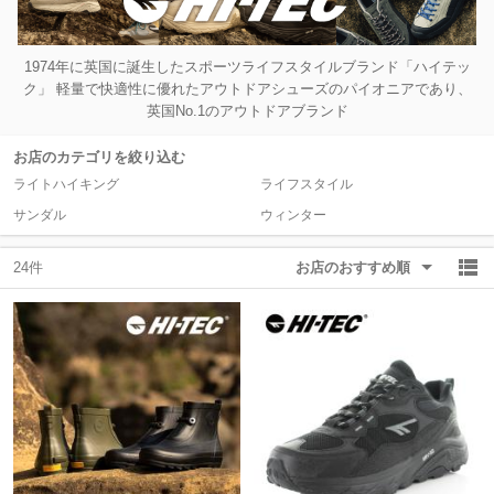
除外ワード
除外ワード
1974年に英国に誕生したスポーツライフスタイルブランド「ハイテッ
ク」 軽量で快適性に優れたアウトドアシューズのパイオニアであり、
英国No.1のアウトドアブランド
お店のカテゴリを絞り込む
ライトハイキング
ライフスタイル
サンダル
ウィンター
24件
お店のおすすめ順