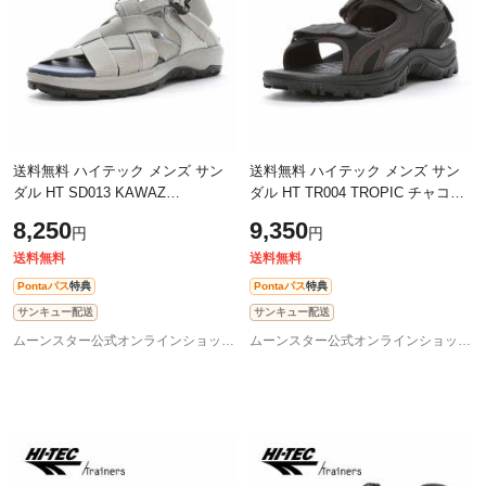
送料無料 ハイテック メンズ サン
送料無料 ハイテック メンズ サン
ダル HT SD013 KAWAZ
ダル HT TR004 TROPIC チャコー
HUARACHE グレー/ネイビー スポ
ル 耐摩耗 衝撃吸収 ハイテックの
8,250
9,350
円
円
ーツサンダル 耐摩耗 衝撃吸収 外
アーカイブモデル スポーツサンダ
遊びを楽しむため
ル 靴
送料無料
送料無料
Pontaパス
特典
Pontaパス
特典
サンキュー配送
サンキュー配送
ムーンスター公式オンラインショップ au PAY マーケット店
ムーンスター公式オンラインショップ au PAY マーケット店