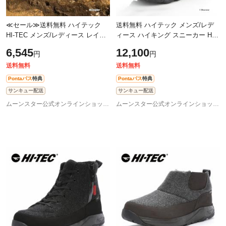
≪セール≫送料無料 ハイテック
送料無料 ハイテック メンズ/レデ
HI-TEC メンズ/レディース レイン
ィース ハイキング スニーカー HT
ブーツ HT CM024 PEATLAND カ
HKU16 EASTEND WP ブラック
6,545
12,100
円
円
ーキ ブラック ピートランド 2E 軽
HI-TEC 透湿防水 抗菌防臭 軽い 衝
い WATER
撃吸収
送料無料
送料無料
Pontaパス
特典
Pontaパス
特典
サンキュー配送
サンキュー配送
ムーンスター公式オンラインショップ au PAY マーケット店
ムーンスター公式オンラインショップ au PAY マーケット店