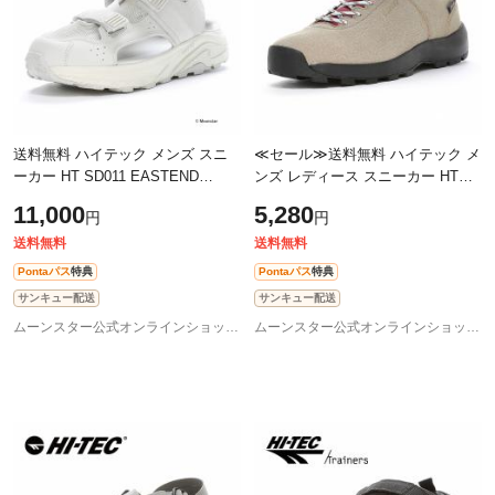
送料無料 ハイテック メンズ スニ
≪セール≫送料無料 ハイテック メ
ーカー HT SD011 EASTEND
ンズ レディース スニーカー HT
PORT オフホワイト
HK047 AORAKI CLASSIC LO WP
11,000
5,280
円
円
WATERFRONT サンダル シューズ
ベージュ/ローズ 外遊びを楽しむた
靴 水遊び 川 海 夏 アウト
めのア
送料無料
送料無料
Pontaパス
特典
Pontaパス
特典
サンキュー配送
サンキュー配送
ムーンスター公式オンラインショップ au PAY マーケット店
ムーンスター公式オンラインショップ au PAY マーケット店