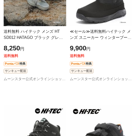
送料無料 ハイテック メンズ HT
≪セール≫送料無料ハイテック メ
SD012 HATAGO ブラック グレー
ンズ スニーカー ウィンターブーツ
WATERFRONT アウトドアサンダ
冬靴 HT WT021 ORNIS BOOT WP
8,250
9,900
円
円
ル 雪駄 鼻緒 耐摩耗ラバー 衝撃吸
ブラック 防滑 アイスバーン ショ
収 カジュ
ート
送料無料
送料無料
Pontaパス
特典
Pontaパス
特典
サンキュー配送
サンキュー配送
ムーンスター公式オンラインショップ au PAY マーケット店
ムーンスター公式オンラインショップ au PAY マーケット店