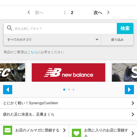
前へ
1
2
次へ
絞り込み
商品のご要望は
こちら
にお寄せください
・
・
・
とにかく軽い！SynergyCushion
疲れた足に休息を。足裏まくら
お店のメルマガに登録する
お気に入りのお店に登録す
る