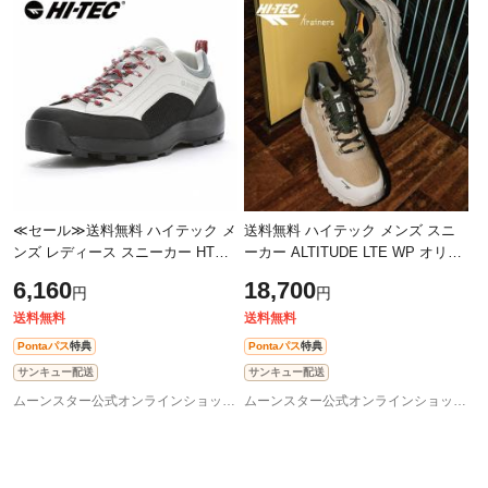
≪セール≫送料無料 ハイテック メ
送料無料 ハイテック メンズ スニ
ンズ レディース スニーカー HT
ーカー ALTITUDE LTE WP オリー
HK045 AORAKI II WP ライトグレ
ブナイト/オリーブグレー 透湿防水
6,160
18,700
円
円
ー/ローズ 外遊びを楽しむためのア
防汚撥水 ミシュラン オーソライト
ウト
軽
送料無料
送料無料
Pontaパス
特典
Pontaパス
特典
サンキュー配送
サンキュー配送
ムーンスター公式オンラインショップ au PAY マーケット店
ムーンスター公式オンラインショップ au PAY マーケット店