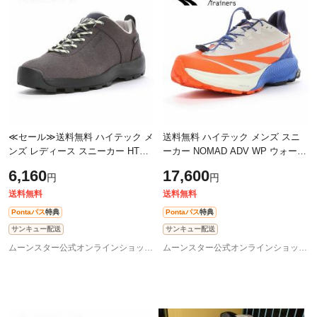
≪セール≫送料無料 ハイテック メ
送料無料 ハイテック メンズ スニ
ンズ レディース スニーカー HT
ーカー NOMAD ADV WP ウォーム
HK047 AORAKI CLASSIC LO WP
グレー/レッドオレンジ 透湿防水
6,160
17,600
円
円
パープル/スプラウト 外遊びを楽し
高反発弾性 軽量 クッション性 ク
むため
イック
送料無料
送料無料
Pontaパス
特典
Pontaパス
特典
サンキュー配送
サンキュー配送
ムーンスター公式オンラインショップ au PAY マーケット店
ムーンスター公式オンラインショップ au PAY マーケット店