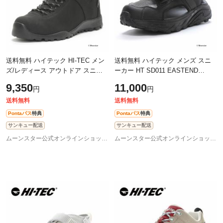
送料無料 ハイテック HI-TEC メン
送料無料 ハイテック メンズ スニ
ズ/レディース アウトドア スニー
ーカー HT SD011 EASTEND
カー HT HKU13 AORAKI CLASSIC
PORT ブラック WATERFRONT サ
9,350
11,000
円
円
WP アオラギ クラシック ブラック/
ンダル シューズ 靴 水遊び 川 海 夏
ブラ
アウトドア
送料無料
送料無料
Pontaパス
特典
Pontaパス
特典
サンキュー配送
サンキュー配送
ムーンスター公式オンラインショップ au PAY マーケット店
ムーンスター公式オンラインショップ au PAY マーケット店