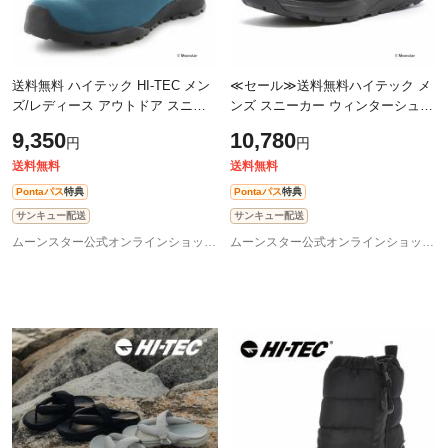
送料無料 ハイテック HI-TEC メン
≪セール≫送料無料ハイテック メ
ズ/レディース アウトドア スニー
ンズ スニーカー ウィンターシュー
カー HT HKU13 AORAKI CLASSIC
ズ HT WT023 ORNIS MOC WP ブ
9,350
10,780
円
円
WP アオラギ クラシック ターコイ
ラック 防滑 ショートブーツ スノ
ズ 2E
ーブー
送料無料
送料無料
Pontaパス
特典
Pontaパス
特典
サンキュー配送
サンキュー配送
ムーンスター公式オンラインショップ au PAY マーケット店
ムーンスター公式オンラインショップ au PAY マーケット店