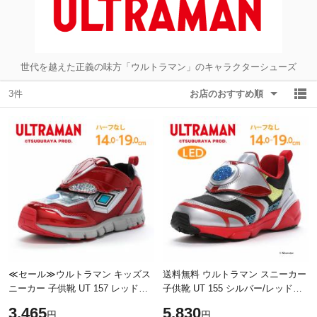
除外ワード
除外ワード
世代を越えた正義の味方「ウルトラマン」のキャラクターシューズ
3件
お店のおすすめ順
≪セール≫ウルトラマン キッズス
送料無料 ウルトラマン スニーカー
ニーカー 子供靴 UT 157 レッド
子供靴 UT 155 シルバー/レッド
「ウルトラマン」のキッズシュー
「ウルトラマン」の光るキッズシ
3,465
5,830
円
円
ズ ウルトラマンオメガ 新シリー
ューズ 円谷プロ LED