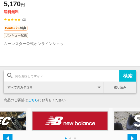
5,170
円
ルトラヒーローズ ウルトラセブン
送料無料
★★★★★
(2)
Pontaパス
特典
サンキュー配送
ムーンスター公式オンラインショップ au PAY マーケット店
絞り込み
商品のご要望は
こちら
にお寄せください