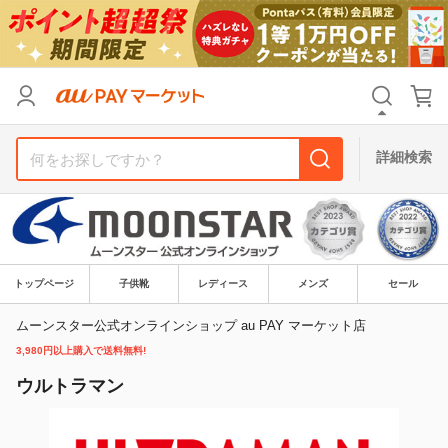
リセット
カテゴリ
カテゴリ
すべて
すべて
価格
価格
すべて
すべて
詳細検索
支払い方法
支払い方法
すべて
すべて
その他の条件
その他の条件
送料無料
送料無料
タイムセール
タイムセール
トップページ
子供靴
レディース
メンズ
セール
Pontaパス特典対象すべて
Pontaパス特典対象すべて
ポイントUPセレクトのみ
ポイントUPセレクトのみ
ムーンスター公式オンラインショップ au PAY マーケット店
3,980円以上購入で送料無料!
サンキュー配送対象
サンキュー配送対象
レビューキャンペーン
レビューキャンペーン
ウルトラマン
キーワード
キーワード