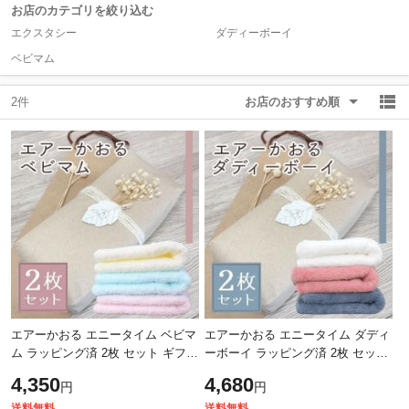
お店のカテゴリを絞り込む
エクスタシー
ダディーボーイ
除外ワード
除外ワード
ベビマム
2件
お店のおすすめ順
エアーかおる エニータイム ベビマ
エアーかおる エニータイム ダディ
ム ラッピング済 2枚 セット ギフト
ーボーイ ラッピング済 2枚 セット
プレゼント -xx
ギフト プレゼント -xx
4,350
4,680
円
円
送料無料
送料無料