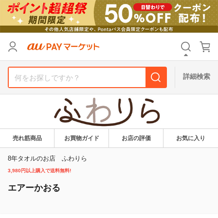
リセット
カテゴリ
カテゴリ
すべて
すべて
価格
価格
すべて
すべて
詳細検索
支払い方法
支払い方法
すべて
すべて
その他の条件
その他の条件
送料無料
送料無料
タイムセール
タイムセール
売れ筋商品
お買物ガイド
お店の評価
お気に入り
Pontaパス特典対象すべて
Pontaパス特典対象すべて
ポイントUPセレクトのみ
ポイントUPセレクトのみ
8年タオルのお店 ふわりら
3,980円以上購入で送料無料!
サンキュー配送対象
サンキュー配送対象
レビューキャンペーン
レビューキャンペーン
エアーかおる
キーワード
キーワード