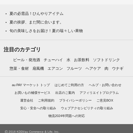
夏の必需品！ひんやりアイテム
夏の挨拶、まだ間に合います。
旬の美味しさをお届け！夏の瑞々しい果物
注目のカテゴリ
ビール・発泡酒
チューハイ
水
お茶飲料
ソフトドリンク
惣菜・食材
扇風機
エアコン
フルーツ
ヘアケア
肉
ウナギ
au PAY マーケット トップ
はじめてご利用の方
ヘルプ・お問い合わせ
お買いもの補償サービス
出店のご案内
アフィリエイトプログラム
運営会社
ご利用規約
プライバシーポリシー
ご意見BOX
安心・安全への取り組み
ウェブアクセシビリティの取り組み
物流2024年問題への対応
©
2016 KDDI/au Commerce & Life, Inc.