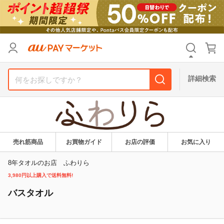
リセット
カテゴリ
カテゴリ
すべて
すべて
価格
価格
すべて
すべて
詳細検索
支払い方法
支払い方法
すべて
すべて
その他の条件
その他の条件
送料無料
送料無料
タイムセール
タイムセール
売れ筋商品
お買物ガイド
お店の評価
お気に入り
Pontaパス特典対象すべて
Pontaパス特典対象すべて
ポイントUPセレクトのみ
ポイントUPセレクトのみ
8年タオルのお店 ふわりら
3,980円以上購入で送料無料!
サンキュー配送対象
サンキュー配送対象
レビューキャンペーン
レビューキャンペーン
バスタオル
キーワード
キーワード