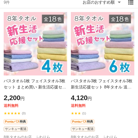
9件
お店のおすすめ順
除外ワード
除外ワード
バスタオル1枚 フェイスタオル3枚
バスタオル3枚 フェイスタオル3枚
セット まとめ買い 新生活応援セッ
新生活応援セット 8年タオル 送料
ト 送料無料 8年タオル
無料
2,200
4,120
円
円
送料無料
送料無料
★★★★★
★★★
(3)
(1)
Pontaパス
特典
Pontaパス
特典
サンキュー配送
サンキュー配送
8年タオルのお店 ふわりら
8年タオルのお店 ふわりら