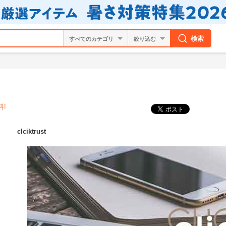
検索
絞り込む
料!
clciktrust