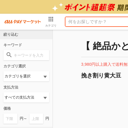
カテゴリ
絞り込む
【 絶品か
キーワード
3,980円以上購入で送料無
カテゴリ選択
挽き割り黄大豆
支払方法
価格
円～
円