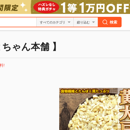
検索
絞り込む
とちゃん本舗 】
料!