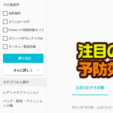
その他条件
送料無料
タイムセール中
Pontaパス特典対象すべて
ポイントUPセレクトのみ
サンキュー配送対象
さらに詳しく
カテゴリから探す
お店のおすすめ順
レディースファッション
バッグ・財布・ファッショ
ン小物
2
件
1-2
件 表示順：
お店のおす