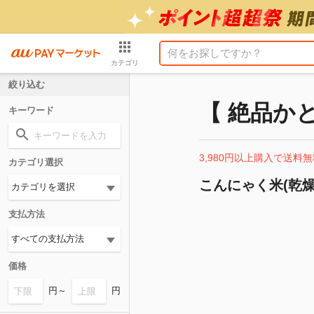
カテゴリ
絞り込む
【 絶品か
キーワード
3,980円以上購入で送料無
カテゴリ選択
こんにゃく米(乾燥
支払方法
価格
円～
円