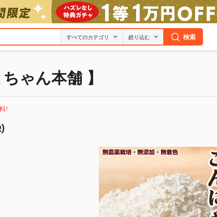
検索
絞り込む
とちゃん本舗 】
料!
)