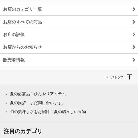
お店のカテゴリ一覧
お店のすべての商品
お店の評価
お店からのお知らせ
販売者情報
ページトップ
夏の必需品！ひんやりアイテム
夏の挨拶、まだ間に合います。
旬の美味しさをお届け！夏の瑞々しい果物
注目のカテゴリ