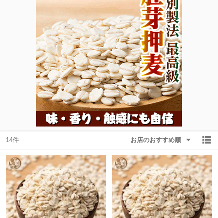
除外ワード
除外ワード
14件
お店のおすすめ順