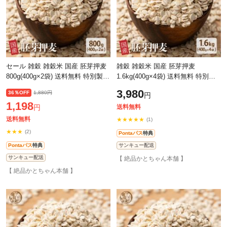
セール 雑穀 雑穀米 国産 胚芽押麦
雑穀 雑穀米 国産 胚芽押麦
800g(400g×2袋) 送料無料 特別製法
1.6kg(400g×4袋) 送料無料 特別製
最高級押麦 大麦 ダイエット食品
法 最高級押麦 大麦 ダイエット食
3,980
36％OFF
1,880円
円
置き換えダイエット
品 置き換えダイエット
1,198
円
送料無料
送料無料
★★★★★
(1)
★★★
(2)
Pontaパス
特典
Pontaパス
特典
サンキュー配送
サンキュー配送
【 絶品かとちゃん本舗 】
【 絶品かとちゃん本舗 】