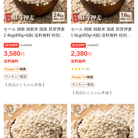
セール 雑穀 雑穀米 国産 胚芽押麦
セール 雑穀 雑穀米 国産 胚芽押麦
2.4kg(400g×6袋) 送料無料 特別製
1.6kg(400g×4袋) 送料無料 特別製
法 最高級押麦 大麦 ダイエット食
法 最高級押麦 大麦 ダイエット食
32％OFF
5,298円
11％OFF
2,680円
品 置き換えダイエット
品 置き換えダイエット
3,580
2,380
円
円
送料無料
送料無料
★★★★
(1)
Pontaパス
特典
サンキュー配送
Pontaパス
特典
【 絶品かとちゃん本舗 】
サンキュー配送
【 絶品かとちゃん本舗 】