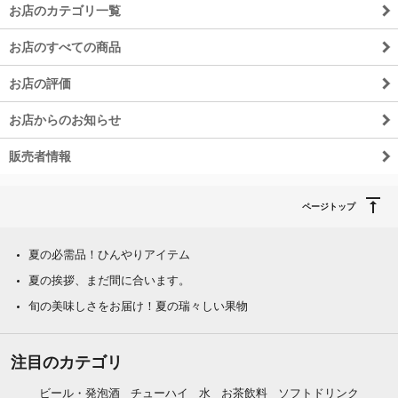
お店のカテゴリ一覧
お店のすべての商品
お店の評価
お店からのお知らせ
販売者情報
ページトップ
夏の必需品！ひんやりアイテム
夏の挨拶、まだ間に合います。
旬の美味しさをお届け！夏の瑞々しい果物
注目のカテゴリ
ビール・発泡酒
チューハイ
水
お茶飲料
ソフトドリンク