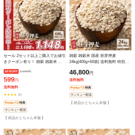
セール 2セット以上ご購入でお値引
雑穀 雑穀米 国産 胚芽押麦
きクーポン有り！ 雑穀 雑穀米 国
24kg(400g×60袋) 送料無料 特別製
産 胚芽押麦 400g 送料無料 特別製
法 最高級押麦 大麦 ダイエット食
46,800
40％OFF
1,000円
円
法 最高級押麦 大麦 ダイエット食
品 置き換えダイエット
599
品
円
送料無料
送料無料
Pontaパス
特典
★★★★
(2)
サンキュー配送
【 絶品かとちゃん本舗 】
Pontaパス
特典
サンキュー配送
【 絶品かとちゃん本舗 】