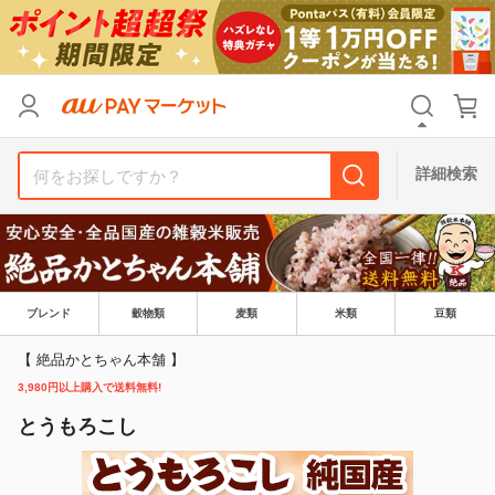
カテゴリ
すべて
価格
すべて
詳細検索
支払い方法
すべて
その他の条件
送料無料
タイムセール
ブレンド
穀物類
麦類
米類
豆類
Pontaパス特典対象すべて
ポイントUPセレクトのみ
【 絶品かとちゃん本舗 】
3,980円以上購入で送料無料!
サンキュー配送対象
レビューキャンペーン
とうもろこし
キーワード