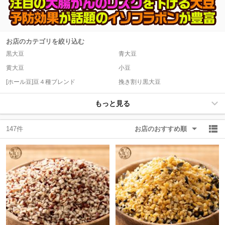
除外ワード
除外ワード
お店のカテゴリを絞り込む
黒大豆
青大豆
黄大豆
小豆
[ホール豆]豆４種ブレンド
挽き割り黒大豆
もっと見る
147件
お店のおすすめ順