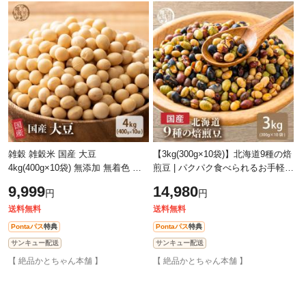
雑穀 雑穀米 国産 大豆
【3kg(300g×10袋)】北海道9種の焙
4kg(400g×10袋) 無添加 無着色 ダ
煎豆 | パクパク食べられるお手軽無
イエット食品 イソフラボン タンパ
添加ヘルシーなミックス煎り豆
9,999
14,980
円
円
ク質
送料無料
送料無料
Pontaパス
特典
Pontaパス
特典
サンキュー配送
サンキュー配送
【 絶品かとちゃん本舗 】
【 絶品かとちゃん本舗 】