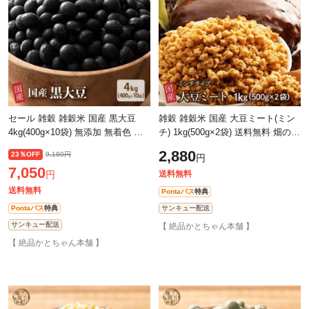
セール 雑穀 雑穀米 国産 黒大豆
雑穀 雑穀米 国産 大豆ミート(ミン
4kg(400g×10袋) 無添加 無着色 ダ
チ) 1kg(500g×2袋) 送料無料 畑のお
イエット食品 イソフラボン タンパ
肉 ビーガン ベジタリアン ダイエ
2,880
23％OFF
9,180円
円
ク質
ット食品 置き換えダイエット ソ
7,050
円
送料無料
送料無料
Pontaパス
特典
Pontaパス
特典
サンキュー配送
サンキュー配送
【 絶品かとちゃん本舗 】
【 絶品かとちゃん本舗 】