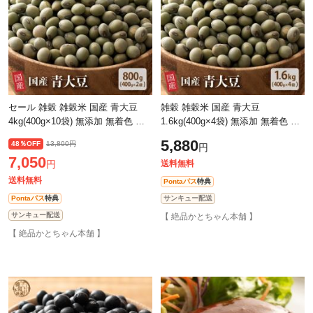
セール 雑穀 雑穀米 国産 青大豆
雑穀 雑穀米 国産 青大豆
4kg(400g×10袋) 無添加 無着色 ダ
1.6kg(400g×4袋) 無添加 無着色 ダ
イエット食品 イソフラボン タンパ
イエット食品 イソフラボン タンパ
5,880
48％OFF
13,800円
円
ク質
ク質
7,050
円
送料無料
送料無料
Pontaパス
特典
Pontaパス
特典
サンキュー配送
サンキュー配送
【 絶品かとちゃん本舗 】
【 絶品かとちゃん本舗 】