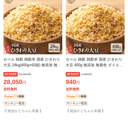
セール 雑穀 雑穀米 国産 ひきわり
セール 雑穀 雑穀米 国産 ひきわり
大豆 24kg(400g×60袋) 無添加 無着
大豆 400g 無添加 無着色 ダイエッ
色 ダイエット食品 イソフラボン
ト食品 イソフラボン タンパク質
49％OFF
55,800円
40％OFF
1,580円
タンパク質
28,050
940
円
円
送料無料
送料無料
Pontaパス
特典
Pontaパス
特典
サンキュー配送
サンキュー配送
【 絶品かとちゃん本舗 】
【 絶品かとちゃん本舗 】