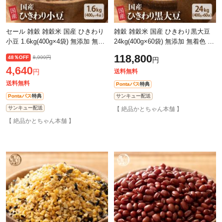
セール 雑穀 雑穀米 国産 ひきわり
雑穀 雑穀米 国産 ひきわり黒大豆
小豆 1.6kg(400g×4袋) 無添加 無着
24kg(400g×60袋) 無添加 無着色 ダ
色 ダイエット食品 イソフラボン
イエット食品 イソフラボン タンパ
118,800
48％OFF
8,999円
円
タンパク質
ク質
4,640
円
送料無料
送料無料
Pontaパス
特典
Pontaパス
特典
サンキュー配送
サンキュー配送
【 絶品かとちゃん本舗 】
【 絶品かとちゃん本舗 】