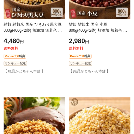
雑穀 雑穀米 国産 ひきわり黒大豆
雑穀 雑穀米 国産 小豆
800g(400g×2袋) 無添加 無着色 ダ
800g(400g×2袋) 無添加 無着色 ダ
イエット食品 イソフラボン タンパ
イエット食品 厳選
4,480
2,980
円
円
ク質
送料無料
送料無料
Pontaパス
特典
Pontaパス
特典
サンキュー配送
サンキュー配送
【 絶品かとちゃん本舗 】
【 絶品かとちゃん本舗 】