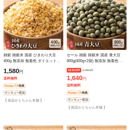
雑穀 雑穀米 国産 ひきわり大豆
セール 雑穀 雑穀米 国産 青大豆
400g 無添加 無着色 ダイエット食
800g(400g×2袋) 無添加 無着色 ダ
品 イソフラボン タンパク質
イエット食品 イソフラボン タンパ
1,580
44％OFF
2,980円
円
ク質
1,640
送料無料
円
送料無料
Pontaパス
特典
サンキュー配送
Pontaパス
特典
サンキュー配送
【 絶品かとちゃん本舗 】
【 絶品かとちゃん本舗 】