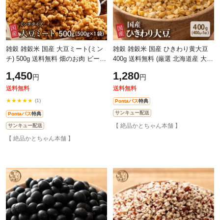
雑穀 雑穀米 国産 大豆ミート(ミン
雑穀 雑穀米 国産 ひきわり黄大豆
チ) 500g 送料無料 畑のお肉 ビーガ
400g 送料無料 (厳選 北海道産 大豆
ン ベジタリアン ダイエット食品
【ひきわり】 無添加 無着色) ダイ
1,450
1,280
円
円
置き換えダイエット ソイミート
エット食品 置き換えダイエット
送料無料
送料無料
★★★★★
(1)
Pontaパス
特典
サンキュー配送
Pontaパス
特典
【 絶品かとちゃん本舗 】
サンキュー配送
【 絶品かとちゃん本舗 】