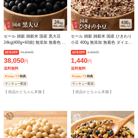
セール 雑穀 雑穀米 国産 黒大豆
セール 雑穀 雑穀米 国産 ひきわり
24kg(400g×60袋) 無添加 無着色 ダ
小豆 400g 無添加 無着色 ダイエッ
イエット食品 イソフラボン タンパ
ト食品 イソフラボン タンパク質
49％OFF
75,800円
44％OFF
2,580円
ク質
38,050
1,440
円
円
送料無料
送料無料
Pontaパス
特典
Pontaパス
特典
サンキュー配送
サンキュー配送
【 絶品かとちゃん本舗 】
【 絶品かとちゃん本舗 】