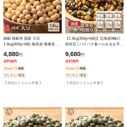
雑穀 雑穀米 国産 大豆
【1.8kg(300g×6袋)】北海道9種の
1.6kg(400g×4袋) 無添加 無着色 ダ
焙煎豆 | パクパク食べられるお手軽
イエット食品 イソフラボン タンパ
無添加ヘルシーなミックス煎り豆
4,880
9,680
円
円
ク質
送料無料
送料無料
Pontaパス
特典
Pontaパス
特典
サンキュー配送
サンキュー配送
【 絶品かとちゃん本舗 】
【 絶品かとちゃん本舗 】