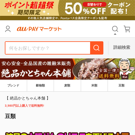
リセット
カテゴリ
カテゴリ
すべて
すべて
価格
価格
すべて
すべて
詳細検索
支払い方法
支払い方法
すべて
すべて
その他の条件
その他の条件
送料無料
送料無料
タイムセール
タイムセール
ブレンド
穀物類
麦類
米類
豆類
Pontaパス特典対象すべて
Pontaパス特典対象すべて
ポイントUPセレクトのみ
ポイントUPセレクトのみ
【 絶品かとちゃん本舗 】
3,980円以上購入で送料無料!
サンキュー配送対象
サンキュー配送対象
レビューキャンペーン
レビューキャンペーン
豆類
キーワード
キーワード