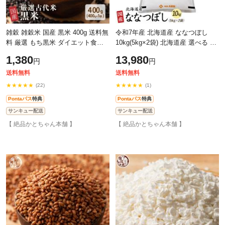
雑穀 雑穀米 国産 黒米 400g 送料無
令和7年産 北海道産 ななつぼし
料 厳選 もち黒米 ダイエット食品
10kg(5kg×2袋) 北海道産 選べる 白
置き換えダイエット
米 無洗米 単一原料米 送料無料 精
1,380
13,980
円
円
米工場からの直送品
送料無料
送料無料
★★★★★
★★★★★
(22)
(1)
Pontaパス
特典
Pontaパス
特典
サンキュー配送
サンキュー配送
【 絶品かとちゃん本舗 】
【 絶品かとちゃん本舗 】