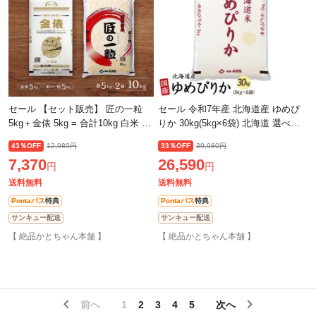
セール 【セット販売】 匠の一粒
セール 令和7年産 北海道産 ゆめぴ
5kg＋金俵 5kg = 合計10kg 白米 精
りか 30kg(5kg×6袋) 北海道 選べる
米 精白米 国産 ブレンド米 お買い
白米 無洗米 単一原料米 送料無料
43％OFF
12,980円
33％OFF
39,980円
得 セット ギフト 送料無料 精米工
精米工場からの直送品
7,370
26,590
円
円
送料無料
送料無料
Pontaパス
特典
Pontaパス
特典
サンキュー配送
サンキュー配送
【 絶品かとちゃん本舗 】
【 絶品かとちゃん本舗 】
前へ
1
2
3
4
5
次へ