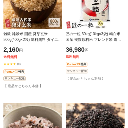
雑穀 雑穀米 国産 発芽玄米
匠の一粒 30kg(10kg×3袋) 精白米
800g(400g×2袋) 送料無料 ダイエッ
国産 複数原料米 ブレンド米 送料
ト食品 置き換えダイエット
無料 精米工場からの直送品
2,160
36,980
円
円
送料無料
送料無料
★★★★
(8)
Pontaパス
特典
サンキュー配送
Pontaパス
特典
【 絶品かとちゃん本舗 】
サンキュー配送
【 絶品かとちゃん本舗 】