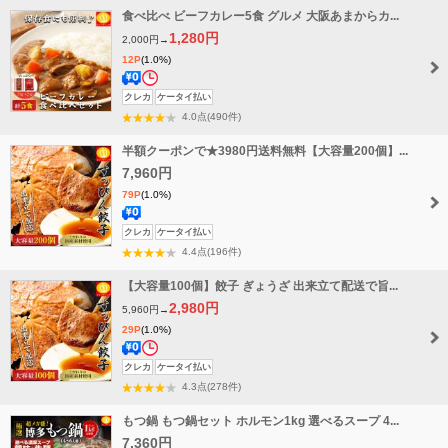
無
食べ比べ ビーフカレー5食 グルメ 大阪あまからカ...
料
1,280円
2,000円→
12P
(1.0%)
送
タ
クレカ
ケータイ払い
料
イ
4.0点(490件)
無
ム
半額クーポンで★3980円送料無料【大容量200個】...
料
セ
7,960円
ー
79P
(1.0%)
ル
送
クレカ
ケータイ払い
料
4.4点(196件)
無
【大容量100個】餃子 ぎょうざ 出来立て配送で旨...
料
2,980円
5,960円→
29P
(1.0%)
送
タ
クレカ
ケータイ払い
料
イ
4.3点(278件)
無
ム
もつ鍋 もつ鍋セット ホルモン1kg 選べるスープ 4...
料
セ
7,360円
ー