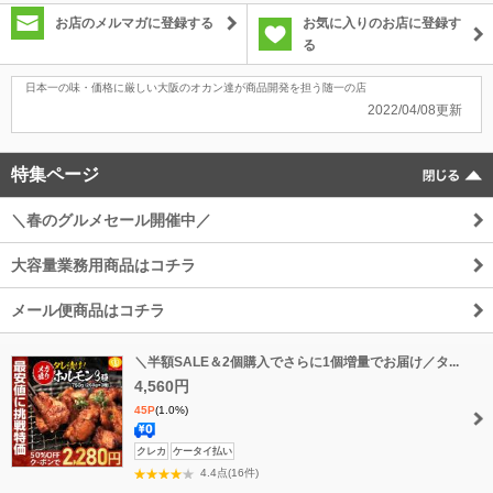
お店のメルマガに登録する
お気に入りのお店に登録す
る
日本一の味・価格に厳しい大阪のオカン達が商品開発を担う随一の店
2022/04/08更新
特集ページ
＼春のグルメセール開催中／
大容量業務用商品はコチラ
メール便商品はコチラ
＼半額SALE＆2個購入でさらに1個増量でお届け／タ...
4,560円
45P
(1.0%)
送
クレカ
ケータイ払い
料
4.4点(16件)