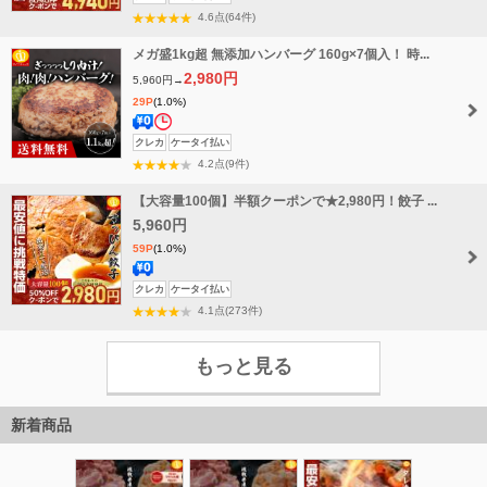
料
4.6点(64件)
無
メガ盛1kg超 無添加ハンバーグ 160g×7個入！ 時...
料
2,980円
5,960円→
29P
(1.0%)
送
タ
クレカ
ケータイ払い
料
イ
4.2点(9件)
無
ム
【大容量100個】半額クーポンで★2,980円！餃子 ...
料
セ
5,960円
ー
59P
(1.0%)
ル
送
クレカ
ケータイ払い
料
4.1点(273件)
無
料
もっと見る
新着商品