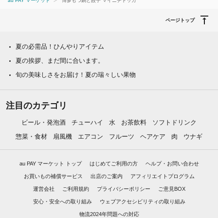
au PAY マーケット
博多もつ鍋と餃子 マイニチトッカ
ページトップ
夏の必需品！ひんやりアイテム
夏の挨拶、まだ間に合います。
旬の美味しさをお届け！夏の瑞々しい果物
注目のカテゴリ
ビール・発泡酒
チューハイ
水
お茶飲料
ソフトドリンク
惣菜・食材
扇風機
エアコン
フルーツ
ヘアケア
肉
ウナギ
au PAY マーケット トップ
はじめてご利用の方
ヘルプ・お問い合わせ
お買いもの補償サービス
出店のご案内
アフィリエイトプログラム
運営会社
ご利用規約
プライバシーポリシー
ご意見BOX
安心・安全への取り組み
ウェブアクセシビリティの取り組み
物流2024年問題への対応