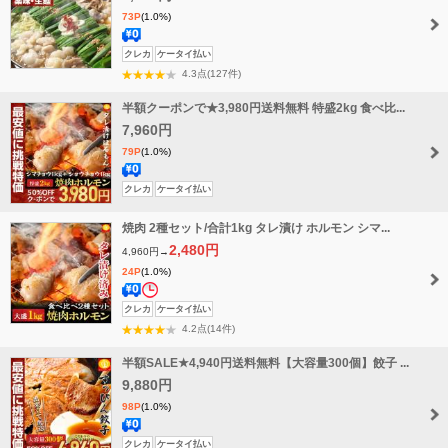
73P
(1.0%)
ル
送
クレカ
ケータイ払い
料
4.3点(127件)
無
半額クーポンで★3,980円送料無料 特盛2kg 食べ比...
料
7,960円
79P
(1.0%)
送
クレカ
ケータイ払い
料
焼肉 2種セット/合計1kg タレ漬け ホルモン シマ...
無
料
2,480円
4,960円→
24P
(1.0%)
送
タ
クレカ
ケータイ払い
料
イ
4.2点(14件)
無
ム
半額SALE★4,940円送料無料【大容量300個】餃子 ...
料
セ
9,880円
ー
98P
(1.0%)
ル
送
クレカ
ケータイ払い