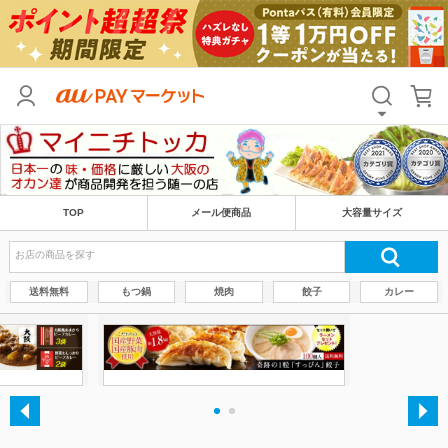
TOP
メール便商品
大容量サイズ
送料無料
もつ鍋
焼肉
餃子
カレー
・
・