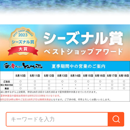
店舗内カテゴリ
人気のタラバ
プリプリの貝
鮮度抜群の海
干物・焼き
蟹・ズワイ蟹
類・魚卵
老
魚・煮魚
寿司だね・刺
肉・野菜・フ
海藻・珍味・
冷凍のまま揚