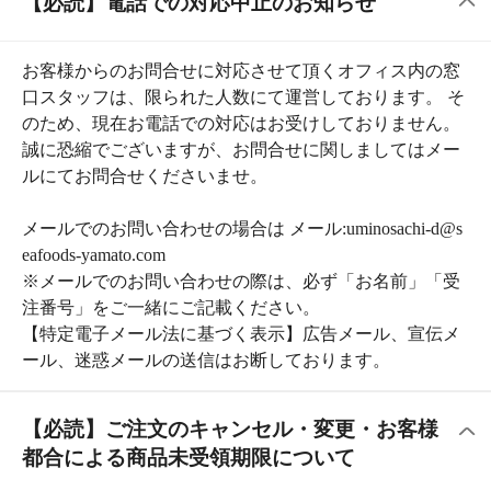
ご注文を賜りました後は、配送遅延防止のため速やかに
出荷準備に入ります。
そのため、当店からの「【海の幸なのにYAMATO】ご注
文の確認とお礼」という件名の御注文確認メール送信後
は、 基本的にキャンセル・変更をお受けすることができ
ません。
誠に恐縮ではございますが、ご注文の個数や配送先、配
送日などの内容に誤りがないか、ご確認の上でご注文を
頂けますようお願い申し上げます。
当店は、お客様より入力頂きました送付情報に基づき出
荷致しております。
お客様のご都合により、商品受領して頂けない状況とな
りました場合は、当店からの発送日を起点に1週間経過後
にお荷物を引き上げさせて頂き、ご注文はキャンセルと
させて頂きます。
また、当店への返却に要する輸送費・手続料として1,250
円をご請求させて頂きます
★只今のキャンペーン