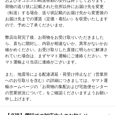
輸ホームページの「お荷物の集配および宅急便センター
の営業状況について」をご確認くださいますようお願い
申し上げます。
【必読】電話での対応中止のお知らせ
お客様からのお問合せに対応させて頂くオフィス内の窓
口スタッフは、限られた人数にて運営しております。 そ
のため、現在お電話での対応はお受けしておりません。
誠に恐縮でございますが、お問合せに関しましてはメー
ルにてお問合せくださいませ。
メールでのお問い合わせの場合は メール:uminosachi-d@s
eafoods-yamato.com
※メールでのお問い合わせの際は、必ず「お名前」「受
注番号」をご一緒にご記載ください。
【特定電子メール法に基づく表示】広告メール、宣伝メ
ール、迷惑メールの送信はお断しております。
【必読】ご注文のキャンセル・変更・お客様
都合による商品未受領期限について