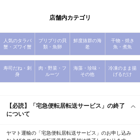
身
ルーツ
その他
げるだけ
【必読】「宅急便転居転送サービス」の終了
について
ヤマト運輸の「宅急便転居転送サービス」のお申し込み
およびネコポスの転送依頼の受付は終了しております。
荷物の送り状に記載された住所以外にお届け先を変更
（転送）する場合、送り状記載のお届け先から変更後の
お届け先までの運賃（定価・着払い）を収受いたします
ので、予めご了承くださいませ。
弊店出荷完了後、お荷物をお受け取りいただきました
ら、直ちに開封し、内容が相違ないか、異常がないかお
確かめください。お受け取りした直後に明らかに解凍さ
れていた場合は、まずヤマト運輸にご連絡ください。ヤ
マト運輸より当店に連絡がございます。
また、地震等による配達遅延・荷受け停止など（営業所
へのお引取りを含む）の詳細につきましては、ヤマト運