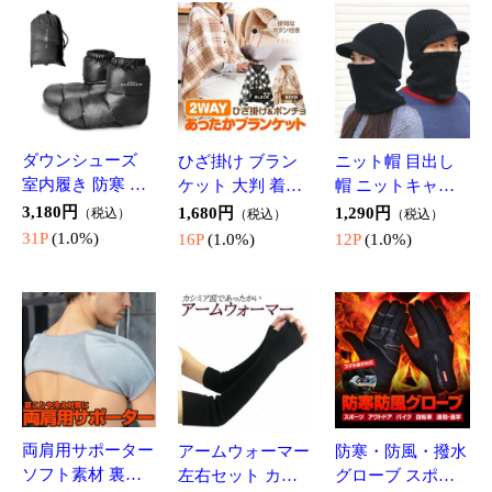
両肩用サポーター
アームウォーマー
防寒・防風・撥水
ソフト素材 裏起
左右セット カシ
グローブ スポー
毛 肩あて 防寒 冷
ミア混 アームカ
ツ バイク 自転車
1,280円
1,180円
898円
（税込）
（税込）
（税込）
え性に 四十肩 五
バー 手袋 レディ
スキーに タッチ
12P
(1.0%)
11P
(1.0%)
8P
(1.0%)
十肩 保温 両肩式
ース メンズ ニッ
スクリーン対応
スポーツ サイズ
ト ロング 防寒 秋
防寒防風 透湿 ス
人気商品
選択可 男女兼用 J
冬 フリーサイズ
マホ手袋 男女兼
C909
AMWM116
用手袋 TG02
レザーコースター
Switch2対応スタ
水洗い可能透明両
5枚セット 丸型 円
ンド 折り畳み式
面テープ 幅3cmX
形 ビールコース
滑り止め付 軽量
長さ1m 粘着 繰り
698円
648円
498円
（税込）
（税込）
（税込）
ター カップホル
薄型 放熱デザイ
返し使用可 魔法
6P
(1.0%)
6P
(1.0%)
4P
(1.0%)
ダー キッチン小
ン スマホ タブレ
テープ 耐熱 強力
物 家庭 オフィス
ットにも マルチ
滑り止め のり跡
レストラン ホテ
卓上スタンド DB
が残りにくい TAP
ルに LGCPM05S
TNS1788
NAN3CM