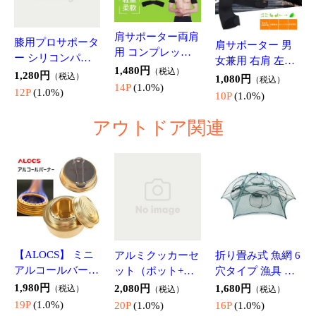
T6312
ト AT03SET
ガスバーナー変換
防災用 サバイバ
2L ソフトボトル 2
アダプター スタ
ルシート 防災ブ
リットル 軽量 折
ンド カセットガ
1,580円
（税込）
ランケット レジ
398円
（税込）
り畳み式 コンパ
888円
ス タンクコネク
（税込）
15P
(1.0%)
ャーシート 災害
3P
(1.0%)
クト 給水 キャン
ター BBQ/キャン
8P
(1.0%)
時やアウトドアに
プ 防災 登山 アウ
プなどに 三脚ス
寒さ対策 高温遮
トドア 熱中症対
500円以下商品
タンド式OD→CB
断対策 断熱と保
策 持ち運び便利 2
スタンド AT6345
温 AT9041
L 水袋 WATP2L
カーステッカー
メガネ用グラスコ
3D感のカーステ
車やバイク キズ
ード ストラップ
ッカー カッティ
隠し 猫(犬) 足跡
コード メガネ
ングステッカー
418円
318円
630円
（税込）
（税込）
（税込）
肉球ステッカー
紐 軽量 首掛け
ウォールステッカ
4P
(1.0%)
3P
(1.0%)
6P
(1.0%)
飾り 愛車のキズ
ストラップ 読書
ー だまし絵 飛び
やヘコミ対策 2枚
スポーツに GSTP1
出す 車 バイク 壁
(4個)セット EBSE