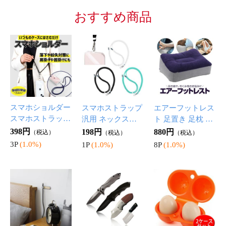
スマホショルダー
スマホストラップ
エアーフットレス
スマホストラップ
汎用 ネックスト
ト 足置き 足枕 折
ストラップホルダ
ラップ 肩掛け 首
りたたみ 肌触り
398円
198円
880円
（税込）
（税込）
（税込）
ー ケースに挟む
掛け 長さ調整可
の良いフロック加
3P
(1.0%)
1P
(1.0%)
8P
(1.0%)
だけ 携帯ストラ
能 取り外し便利
工 丈夫なPVC AF
ップ ネックスト
スマホ紛失 落下
TRS38
ラップ 携帯 手ぶ
防止 お出掛け 散
ら 旅行に GSJP12
歩 JD5685
2
[BCASE]磁気ケー
アウトドア用折り
エッグプロテクタ
ブルクリップ 強
畳みナイフ フォ
ー エッグキャリ
力マグネット 万
ールディングナイ
アー 2個セット 卵
898円
1,600円
798円
（税込）
（税込）
（税込）
能磁気ケーブルホ
フ キャンプ 登山
ケース 耐圧 アウ
8P
(1.0%)
16P
(1.0%)
7P
(1.0%)
ルダー 固定 配線
釣り 防災 バーベ
トドア キャンプ
整理 デスクの整
キュー サバイバ
登山 卵トレイボ
理 車 オフィス 寝
ル ステンレス MK
ックス HALEGGC
室 BCATUP2
313G
S2