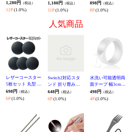
チタン箸 235mm
耳かき ピンセッ
1本5役 マルチス
超軽量14g 高強度
ト型 耳掃除 LED
プーン スプーン/
チタン合金製 高
ライト付き はっ
フォーク/ミート
868円
498円
880円
（税込）
（税込）
（税込）
耐久・高耐食素材
きり見える 極細
ナイフ/ピーラー/
8P
(1.0%)
4P
(1.0%)
8P
(1.0%)
アウトドア用 マ
クリップ 高齢者
栓抜き カラビナ
イ箸 エコ箸 SDGs
子供用 ローズゴ
付 携帯に便利 ア
携帯用お箸 TAHS
ールド限定 魚形
ウトドア用カトラ
635
グリップ HJCRAR
リー TSF3IN1
01
【2足セット】ス
クマすず 熊よけ
軽量アウトドアハ
ノーボード スキ
鈴 カウベル型 真
ンマー アルミニ
ー ソックス あっ
鍮鋳物 銅 ベル ス
ウム製 ペグハン
1,080円
878円
2,180円
（税込）
（税込）
（税込）
たか靴下 ハイソ
トラップ付 登山
マー 栓抜き ペグ
10P
(1.0%)
8P
(1.0%)
21P
(1.0%)
ックス 防寒 保温
ハイキング キャ
抜き 自立タイプ
釣り ウィンター
ンプ 山仕事 山菜
キャンプ用品 テ
おもちゃ関連
スポーツに SKSO
取り BEABEL35C
ント設営 軽い 携
子供へのプレゼントのプラスワンにおすすめ
CSET2
帯便利 SDK303G