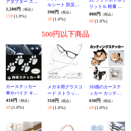
当店では環境配慮のため、また商品の価格を少しでも下げ
るため、
商品の梱包は封筒・紙袋による包装のみの簡易梱包で発送
しております。
省資源梱包及び、お手頃価格にてご提供できるよう、
お客様のご理解とご協力をお願い致します。
ご了承のうえで、ご注文を頂けますようにお願い申し上げ
ます。
■ご注文前にご確認をお願いしま
す■
ご注文確定後はお受けできません
・注文キャンセル
・注文内容の変更
・配送先の変更
・日時指定変更
・住所不備による再発送
※ご注文確定後はシステムによる自動発送手配に入る
為、
ご注文確定後のキャンセル、内容変更、配送先変更、不
備による再発送、