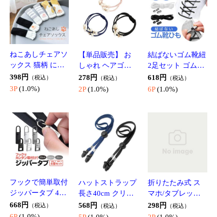
指定日時変更等はお受けできません。
再発送の場合は、再発送手数料、住所変更手数料等別途
発生する場合がございます。
ご登録住所を再度ご確認ください
・お引越し前のご住所のまま
・町名までの登録（番地入力が無い）
・住所移転届などの出し忘れ
・集合住宅等の部屋番号の記載無し
お客様都合による返品・返金はお受けしておりませんが、どう
してもご希望の場合、下記の手数料がかかります。
なお、受け取り拒否、長期不在、住所不備など、お客様都合に
よりお受け取りが出来ない場合、同様対応となります。
ご連絡なしで当店へ商品を送られた場合には返品・返金対応い
たしませんので、予めご了承ください。
各手数料
事務手数料 1,320円
キャンセル料：ご購入金額の10％
クレジット、コンビニ利用手数料（一律商品代金の4％）
往復配送料(各運送会社の実際請求額)
銀行振込などは、上記のキャンセル手数料を差し引いてのご返
金となります。
銀行振込手数料（200円+税）もご返金対象外です。