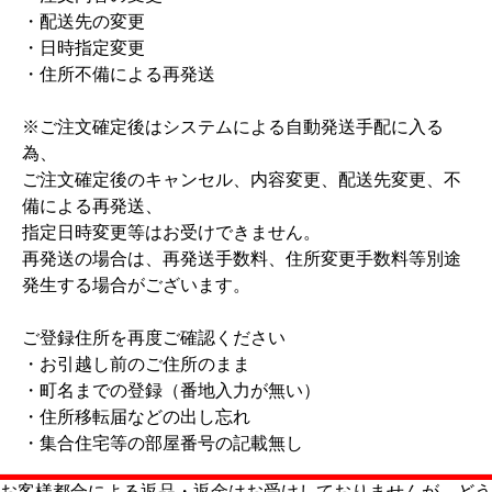
当店ではメーカー直送品と自社出荷分がございます。複数注文
の際、別々出荷の可能性が御座います。なお複数店舗運営のた
め、商品在庫個数不足の場合には在庫ありの分を先に出荷対応
させて頂きます。欠品分につきましては、入荷次第際発送対応
となります。何卒ご理解とご了承ください。
複数注文のお客様におかれましては、大変お手数ですがまとめ
て発送対応ご希望の場合、希望欄また別途電話・メールからご
連絡して頂くようお願い致します。
【商品発送後のお願い】
当店における商品内容の欠品、不備や交換対応については、原
則商品発送後7日以内となります。
7日を超過いたしますと対応できない場合がございますので、
商品到着後すぐに内容物の確認をお願い致します。
また、商品の未着についても、出荷メール受信日より7日を超
過した時点でご連絡をお願いいたします。
【お客様へお願い】
各運送業者の送料変更に伴い、弊社の送料についても予告なし
に変更を行う場合がございます。何卒ご理解のほどお願いいた
します。
◆返品・交換をお断りするもの◆
1.商品到着日より7日間以上経過した商品
2.色や形など商品外観がイメージと異なる、といった理由