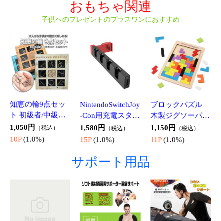
CM09PRO
【ALOCS】 ミニ
アルミクッカーセ
折り畳み式 魚網 6
アルコールバーナ
ット（ポット+カ
穴タイプ 漁具 丈
ー アルコールス
ップ） 軽量 アウ
夫で高耐久 簡単
1,980円
2,080円
1,680円
（税込）
（税込）
（税込）
トーブ コンパク
トドア鍋 海水浴
開閉 精細メッシ
19P
(1.0%)
20P
(1.0%)
16P
(1.0%)
ト アウトドア キ
キャンプ 釣りに
ュ仕様 取出し用
ャンプ 釣り 旅行
アルミニウム製
ジッパー付き ア
用品 シンプルコ
収納ポーチ付き A
ウトドア キャン
ンロ ALOC110
TDS101
プ SELF320G
ゴトク付きミニガ
アウトドア用ミニ
携帯型キャンプ用
スバーナー3000w
ガスコンロ シン
コンロ用品3点セ
超ミニバーナー
2,110円
（税込）
グルバーナー 家
ット ゴトク付き
2,280円
4,180円
（税込）
（税込）
収納ケース付 折
21P
(1.0%)
庭用カセットボン
ミニガスバ―ナー
22P
(1.0%)
41P
(1.0%)
り畳み式小型コン
ベ対応 BBQ キャ
カセットガスアダ
ロ 圧電点火方式
ンプ 非常時の備
プター 風除板付
キャンプ 防災用 A
えにも HIKM202
き お得な3点セッ