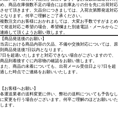
2、検品の結果、動作に問題がない場合→往復送料お客様負担
3、検品の結果に関わらず、返品をご希望の場合→送料お客様
負担
予めご了承いただいた上でのご連絡をお願いいたします。
【クーリングオフ】
クーリングオフは訪問販売・電話勧誘販売などに適用される制
度で、通信販売には法律上、クーリングオフの規定が無く、当
店はお客様ご自身の意思でご注文を頂いておりますので適用さ
れませんので御注意下さい。
【免責事項】
販売商品に付随する、何らかのトラブルや損失・損害等につき
ましては一切責任を問わないものとします。
●免責事項の一例
・商品の調子が悪いので、専門店等に見てもらった際発生した
料金など。
・お問い合わせ時に発生した電話料金など。
・納期遅延による予定していたイベント等のキャンセル料。
〇お客様都合による返品・返金はお受けしておりませんが、ど
うしてもご希望の場合、下記の手数料がかかります。
なお、受け取り拒否、長期不在、住所不備など、お客様都合に
よりお受け取りが出来ない場合、同様対応となります。