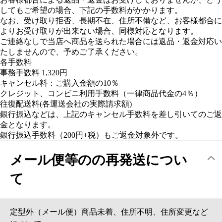
3.化粧箱の破損・傷・汚れといった理由（配達中のトラブル等
で発生する著しい破損を除く）
4.商品化粧箱に伝票が貼られているという理由
5.返品時に付属品の欠品があった場合
6.取寄せ商品の場合
7.購入商品のユーザー様の過失による物理的な破損
8.消耗品・ソフトウェア等（消耗品及びOS等のライセンス販
売となるソフトウェアは，この保証の対象外となります．）
9.商品取り付け及び加工後 (セット商品の場合、一部でも取り
付け及び加工されますとクレーム対象外となりますのでご注意
下さい。)
10.第三者に渡った後に欠損が発覚した場合
11.日本語マニュアル・保証書が付属していないという理由
（海外輸入商品が多いため、日本語マニュアルが付属していな
い場合がございます。）
12.そのほか、弊社及びメーカー、仕入先または輸入元で対応
ができないと判断した場合
13.万が一初期不良発生の際、商品交換ご希望ではない場合、
送料実費と手数料（商品代金から10％）を引いてからご返金対
応させて頂きます。
また代引き手数料及び銀行振込み手数料（200円+消費
税）もご返金対象外となります。何卒ご了承ください 。
14.返品返金対応の場合、代引き手数料＆宅配便配送料は返金
対象外で御座います。何卒ご了承ください。なお現金書留など
は対応致しかねます、何卒ご了承とご協力ください
※銀行振込もしくはau Pay マーケットポイントでの返金になり