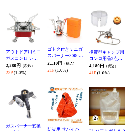
01
キズ隠し 3DCAT1
T50SET2
521
ねこあしチェアソ
【単品販売】 お
結ばないゴム靴紐
ックス 猫柄 にゃ
しゃれ ヘアゴム 3
2足セット ゴム紐
んこ 椅子脚カバ
連 髪留め プレス
カプセルバックル
398円
278円
618円
（税込）
（税込）
（税込）
ー フローリング
レット ビーズ ヘ
スニーカー ブー
3P
(1.0%)
2P
(1.0%)
6P
(1.0%)
傷防止 床保護 か
アアクセサリー
ツ シューズ 汎用
わいいネコ足 ド
真珠/パール風ヘ
CPXD206
アノブにも 4個セ
アゴム HARUSET
ット CATTCB04S
1
フックで簡単取付
ハットストラップ
折りたたみ式 ス
ジッパータブ 4個
長さ40cm クリッ
マホ/タブレット
セット 金属製 フ
プ式 装着簡単 帽
スタンド 軽量 薄
668円
568円
298円
（税込）
（税込）
（税込）
ァスナー引き手
子用ストラップ
型 卓上 コンパク
6P
(1.0%)
5P
(1.0%)
2P
(1.0%)
ファスナースライ
キャップストラッ
ト 汎用タイプ 持
ダー ファスナー
プ 軽量 多目的 強
ち運び便利 Ninten
梱包について
修理 ファスナー
風対策 HATCLP80
doSwitch用スタン
当店は「省資源梱包」です。
交換に LLT04S
C
ド VZSTD115