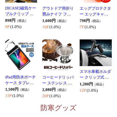
スマホ車載ホルダ
iPad用防水ポーチ
コーヒードリッパ
ー クリップ式 横
ケース タブレッ
ー ステンレス ハ
縦角度調整 ダッ
1,280円
（税込）
ト防水袋 ストラ
ニカム構造 耐熱
シュボードやサン
1,500円
2,080円
（税込）
（税込）
12P
(1.0%)
ップベルト付き
耐腐食 耐久 二重
バイザーなどに取
15P
(1.0%)
20P
(1.0%)
完全防水IPX8 用
メッシュ構造 DPC
り付け可能 4～7
お風呂 プール 海 I
F115
インチのスマホ対
防寒グッズ
PDPRWB129
応 MCH202D
ダウンシューズ
ひざ掛け ブラン
ニット帽 目出し
室内履き 防寒 保
ケット 大判 着る
帽 ニットキャッ
温 ダウン靴下 羽
毛布 軽量 厚手 2w
プ フェイスマス
3,180円
1,680円
1,290円
（税込）
（税込）
（税込）
毛ソックス 男女
ay 80*130cm 防寒
ク ネックウォー
31P
(1.0%)
16P
(1.0%)
12P
(1.0%)
兼用 オフィス 自
対策 オールシー
マー 裏ボア 帽子
宅 キャンプ 車中
ズン お部屋 オフ
防寒 男女兼用 ス
泊 足冷え対策 SD
イス 車内 YWJ131
キー スノボ フリ
KDWS600
9
ーサイズ SKHT10
0