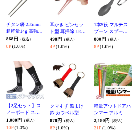
知恵の輪9点セッ
NintendoSwitchJoy
ブロックパズル
ト 初級者/中級者/
-Con用充電スタン
木製ジグソーパズ
上級者向け 選べ
ド 卓上ホルダー J
ルゲーム カラフ
1,050円
1,580円
1,150円
（税込）
（税込）
（税込）
る難易度 メタル
oy-Con4台に同時
ル40ピース 発想
10P
(1.0%)
15P
(1.0%)
11P
(1.0%)
製 大人も子供も
充電 コントロー
力 思考判断力 図
幅広く楽しめる
ラー充電 PG9186
形認識力を育む
サポート用品
パズルリングセッ
教育玩具 TTRIS40
ト EPP09
肩サポーター両肩
膝用プロサポータ
肩サポーター 男
用 コンプレッシ
ー シリコンパッ
女兼用 右肩 左肩
ョン効果 スポー
1,480円
（税込）
ド/スプリング内
1,280円
サポーター スポ
（税込）
1,080円
（税込）
ツけが防止 ソフ
14P
(1.0%)
蔵 ケガ防止 フィ
ーツ 双方向調節
12P
(1.0%)
10P
(1.0%)
ト素材 肩こり 猫
ット感抜群 男女
四十肩 五十肩 脱
背・姿勢矯正 防
兼用 フリーサイ
臼 にお勧め JC760
アウトドア関連
寒保温 男女兼用
ズ 膝サポーター J
両肩式 JC806