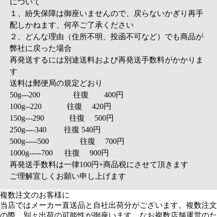
ます。
※au Pay マーケット内でのポイントでの返金になりますので、
申し訳ございませんが、その他のポイントなどで返還すること
はできません。
【お客様へお願い】
各運送業者の送料変更に伴い、弊社の送料についても予告なし
に変更を行う場合がございます。何卒ご理解のほどお願いいた
します。
初期不良・保証期間内（1ヵ月間）の不良の場合は、一度商品
を回収し、検品後の交換対応とさせていただきます。
お先に交換品を発送させていただくことはできませんので、何
卒予めご了承のほどお願いいたします。
初期不良対応の際、必ず店舗までご連絡ください、無連絡の勝
手なご返送について受け取り拒否となります。
不良品回収について基本弊社専用の郵便後納着払い封筒を送付
してから、それを使ってご返送して頂くようご協力お願い致し
ます。
【交換対応の際発生する手数料について】
交換対応の際、送料を別途負担いただく場合がございます。
詳細は以下のようになります。
1、検品の結果、不良品であることを確認した場合→送料弊社
負担