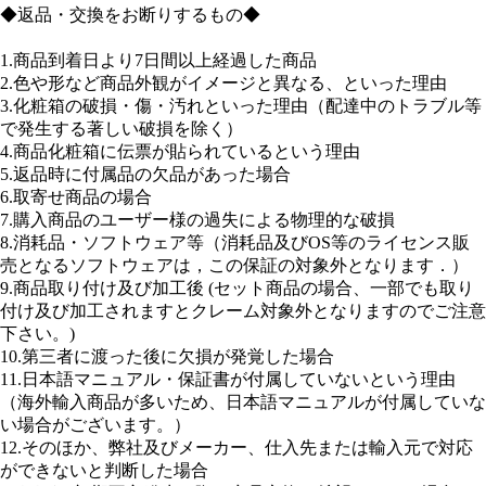
ご連絡なしで当店へ商品を送られた場合には返品・返金対応い
たしませんので、予めご了承ください。
各手数料
事務手数料 1,320円
キャンセル料：ご購入金額の10％
クレジット、コンビニ利用手数料（一律商品代金の4％）
往復配送料(各運送会社の実際請求額)
銀行振込手数料
クレジットカードや、銀行振込などは、上記のキャンセル手数
料を差し引いてのご返金となります。
※商品を大量に注文されたいお客様へ. 当店では大量発注やカ
スタムオーダーも承っております。個別要望発注、大量発注な
どの場合でも、個別にてご対応させていただけます。
大量注文の場合すぐに出荷できない場合、納期など必ずメール
か電話でご連絡させて頂きます。
しかしながら、大変申し訳ございませんが、大量注文の場合、
一旦注文が確定されるとキャンセル対応はご遠慮致します。理
不尽な返品とキャンセルに付きまして、当社に当たる損害額を
お客様に請求させて頂くことが御座います、何卒ご理解とご了
承いただくようお願い申し上げます。
※商品発送時の宛名ラベルについて
メーカーイベント開催の時期には、一部商品において仕入れ段
階で、メーカーサンプル品、またパンフレット等が同梱されて
いる場合がございます。
そのため、伝票に「サンプル品在中」と記載されている場合が