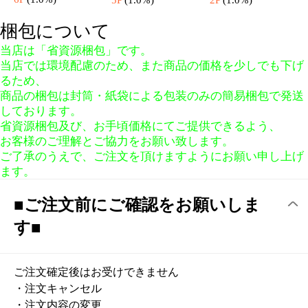
メール便等のの再発送につい
て
定型外（メール便）商品未着、住所不明、住所変更など
について
１、紛失保障は御座いませんので、戻らないかぎり再手
配しかねます、何卒ご了承ください
２、どんな理由（住所不明、投函不可など）でも商品が
弊社に戻った場合
再発送するには別途送料および再発送手数料がかかりま
す
送料は郵便局の規定どおり
50g---200 往復 400円
100g--220 往復 420円
150g---290 往復 500円
250g----340 往復 540円
500g-----500 往復 700円
1000g-----700 往復 900円
再発送手数料は一律100円+商品税にさせて頂きます
ご理解宜しくお願い申し上げます
複数注文のお客様に