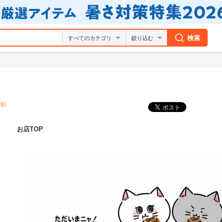
検索
絞り込む
料!
お店TOP