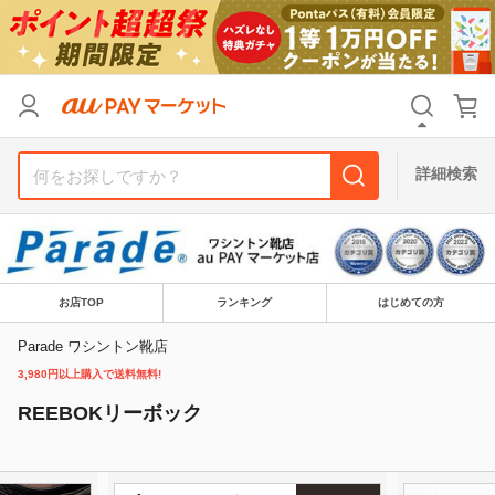
カテゴリ
すべて
価格
すべて
詳細検索
支払い方法
すべて
その他の条件
お店TOP
ランキング
はじめての方
送料無料
タイムセール
Parade ワシントン靴店
Pontaパス特典対象すべて
ポイントUPセレクトのみ
3,980円以上購入で送料無料!
サンキュー配送対象
レビューキャンペーン
REEBOKリーボック
キーワード