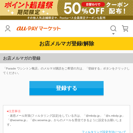
お店メルマガ登録/解除
お店メルマガの登録
「Parade ワシントン靴店」のメルマガ購読をご希望の方は、「登録する」ボタンをクリックし
てください。
登録する
■注意事項
・迷惑メール対策(フィルタリング設定)をしている方は、「@mbdp.jp」「@x.mbdp.jp」
「@wowma.jp」「@x.wowma.jp」からのメールを受信できるように設定をお願いしま
す。
フィルタリング設定方法について