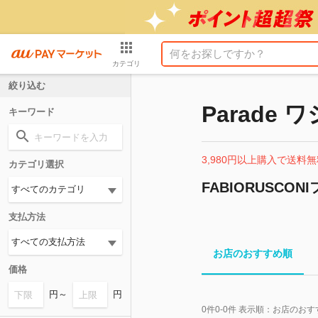
カテゴリ
絞り込む
Parade
キーワード
3,980円以上購入で送料無
カテゴリ選択
FABIORUSCO
支払方法
お店のおすすめ順
価格
円～
円
0
件
0-0
件 表示順：
お店のおす