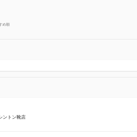
すめ順
 ワシントン靴店