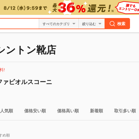
検索
絞り込む
 ワシントン靴店
料!
NIファビオルスコーニ
人気順
価格安い順
価格高い順
新着順
取引多い順
すめ順