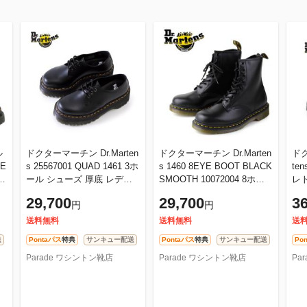
ル
ドクターマーチン Dr.Marten
ドクターマーチン Dr.Marten
ドク
E
s 25567001 QUAD 1461 3ホ
s 1460 8EYE BOOT BLACK
te
3
ール シューズ 厚底 レディ
SMOOTH 10072004 8ホー
レト
ル
ース ユニセックス 黒 ブラ
ル レディース メンズ
ア 
29,700
29,700
36
円
円
ック
ィー
ク
送料無料
送料無料
送
送
Pontaパス
特典
サンキュー配送
Pontaパス
特典
サンキュー配送
Po
Parade ワシントン靴店
Parade ワシントン靴店
Pa