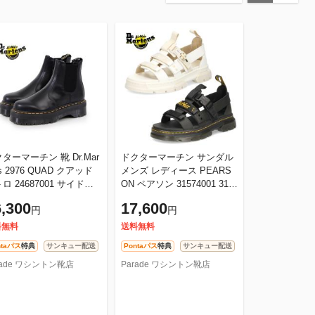
ターマーチン 靴 Dr.Mar
ドクターマーチン サンダル
ns 2976 QUAD クアッド
メンズ レディース PEARS
ロ 24687001 サイドゴ
ON ペアソン 31574001 315
チェルシー ブーツ レデ
76112 スポーツサンダル 黒
,300
17,600
円
円
ス 厚底 黒 クロ ブラッ
白 ホワイト ストラップ Dr.
Mar
料無料
送料無料
ntaパス
特典
サンキュー配送
Pontaパス
特典
サンキュー配送
rade ワシントン靴店
Parade ワシントン靴店