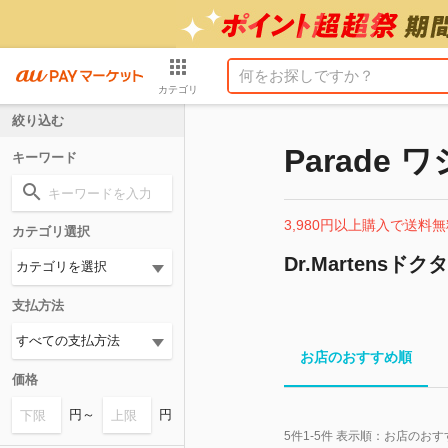
カテゴリ
絞り込む
Parade
キーワード
3,980円以上購入で送料無
カテゴリ選択
Dr.Martensド
支払方法
お店のおすすめ順
価格
円～
円
5
件
1-5
件 表示順：
お店のおす