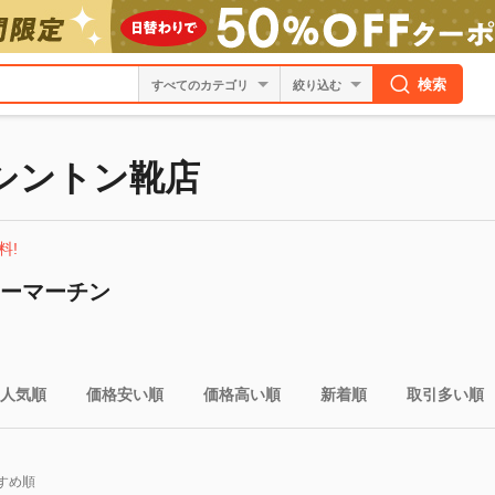
検索
絞り込む
 ワシントン靴店
料!
クターマーチン
人気順
価格安い順
価格高い順
新着順
取引多い順
すめ順