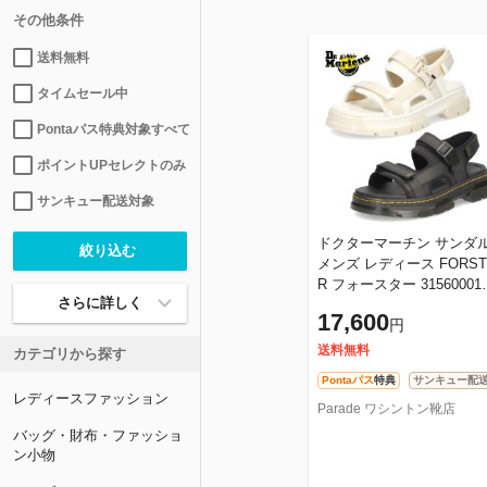
その他条件
送料無料
タイムセール中
Pontaパス特典対象すべて
ポイントUPセレクトのみ
サンキュー配送対象
ドクターマーチン サンダ
メンズ レディース FORST
R フォースター 31560001 
さらに詳しく
1561112 スポーツサンダ
17,600
円
黒 白 ホワイト ストラップ
Dr
送料無料
カテゴリから探す
Pontaパス
特典
サンキュー配
レディースファッション
Parade ワシントン靴店
バッグ・財布・ファッショ
ン小物