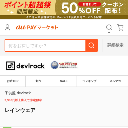
カテゴリ
すべて
価格
すべて
詳細検索
支払い方法
すべて
その他の条件
送料無料
タイムセール
お店TOP
新作
SALE
ランキング
メルマガ
Pontaパス特典対象すべて
ポイントUPセレクトのみ
子供服 devirock
3,980円以上購入で送料無料!
サンキュー配送対象
レビューキャンペーン
レインウェア
キーワード