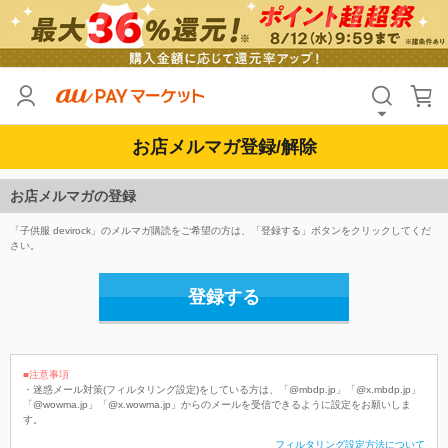
お店メルマガ登録/解除
お店メルマガの登録
「子供服 devirock」のメルマガ購読をご希望の方は、「登録する」ボタンをクリックしてくだ
さい。
登録する
■注意事項
・迷惑メール対策(フィルタリング設定)をしている方は、「@mbdp.jp」「@x.mbdp.jp」
「@wowma.jp」「@x.wowma.jp」からのメールを受信できるように設定をお願いしま
す。
フィルタリング設定方法について