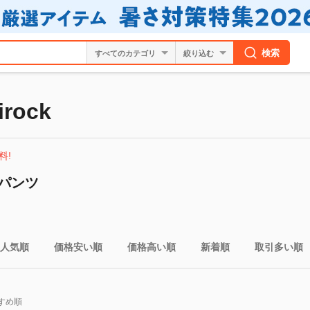
検索
絞り込む
rock
料!
パンツ
人気順
価格安い順
価格高い順
新着順
取引多い順
すめ順