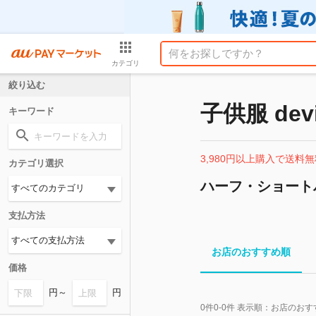
カテゴリ
絞り込む
子供服 devi
キーワード
3,980円以上購入で送料無
カテゴリ選択
ハーフ・ショート
支払方法
お店のおすすめ順
価格
円～
円
0
件
0-0
件 表示順：
お店のおす