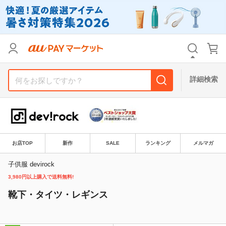
カテゴリ
すべて
価格
すべて
詳細検索
支払い方法
すべて
その他の条件
送料無料
タイムセール
お店TOP
新作
SALE
ランキング
メルマガ
Pontaパス特典対象すべて
ポイントUPセレクトのみ
子供服 devirock
3,980円以上購入で送料無料!
サンキュー配送対象
レビューキャンペーン
靴下・タイツ・レギンス
キーワード