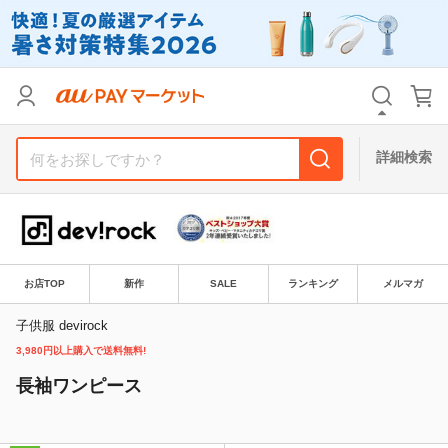
カテゴリ
すべて
価格
すべて
詳細検索
支払い方法
すべて
その他の条件
送料無料
タイムセール
お店TOP
新作
SALE
ランキング
メルマガ
Pontaパス特典対象すべて
ポイントUPセレクトのみ
子供服 devirock
3,980円以上購入で送料無料!
サンキュー配送対象
レビューキャンペーン
長袖ワンピース
キーワード