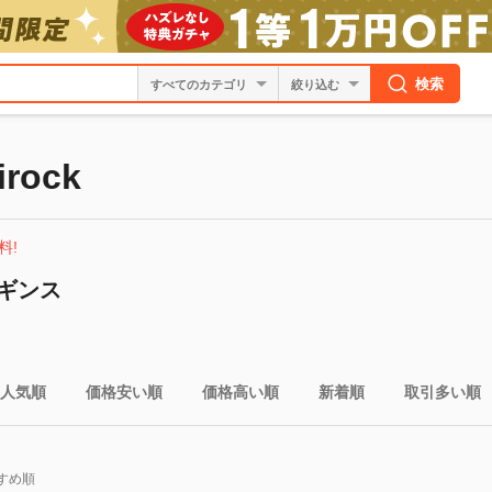
検索
絞り込む
rock
料!
ギンス
人気順
価格安い順
価格高い順
新着順
取引多い順
すめ順