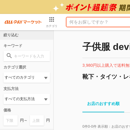
カテゴリ
絞り込む
子供服 devi
キーワード
3,980円以上購入で送料無
カテゴリ選択
靴下・タイツ・レ
支払方法
お店のおすすめ順
価格
円～
円
0
件
0-0
件 表示順：
お店のおす