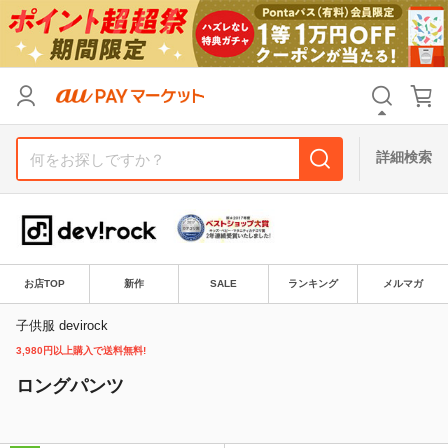
カテゴリ
すべて
価格
すべて
詳細検索
支払い方法
すべて
その他の条件
送料無料
タイムセール
お店TOP
新作
SALE
ランキング
メルマガ
Pontaパス特典対象すべて
ポイントUPセレクトのみ
子供服 devirock
3,980円以上購入で送料無料!
サンキュー配送対象
レビューキャンペーン
ロングパンツ
キーワード