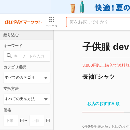
カテゴリ
絞り込む
子供服 devi
キーワード
3,980円以上購入で送料無
カテゴリ選択
長袖Tシャツ
支払方法
お店のおすすめ順
価格
円～
円
0
件
0-0
件 表示順：
お店のおす