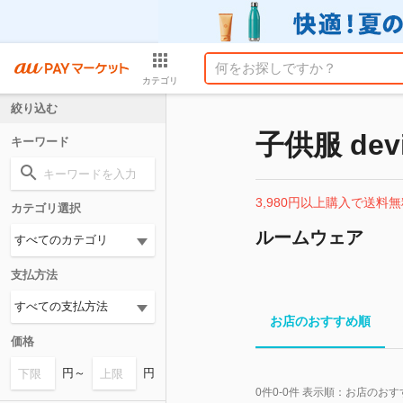
カテゴリ
絞り込む
子供服 devi
キーワード
3,980円以上購入で送料無
カテゴリ選択
ルームウェア
支払方法
お店のおすすめ順
価格
円～
円
0
件
0-0
件 表示順：
お店のおす