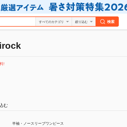
検索
絞り込む
rock
料!
込む
半袖・ノースリーブワンピース