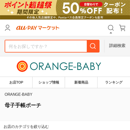
カテゴリ
すべて
価格
すべて
詳細検索
支払い方法
すべて
その他の条件
送料無料
タイムセール
お店TOP
ショップ情報
新着商品
ランキング
Pontaパス特典対象すべて
ポイントUPセレクトのみ
ORANGE-BABY
母子手帳ポーチ
サンキュー配送対象
レビューキャンペーン
キーワード
お店のカテゴリを絞り込む