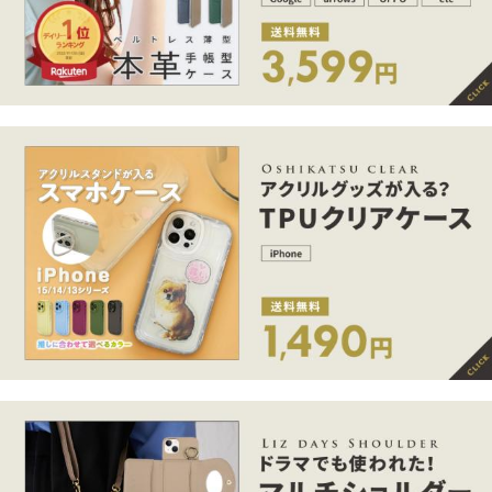
iPhone17 17 air pr
スマホケース シ
スマホケース ipho
o max スマホショ
ョルダー スマホ
ne17 ケース ショ
ルダー 携帯ケー
ショルダー iphone
ルダー スマホシ
1,782円