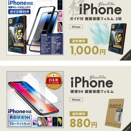
液晶保護フィルム
iPhone 12 ガラス
iPhone 12 ガラス
Xperia10 IV 保護
フィルム iphone12
フィルム iphone12
フィルム エクス
mini pro max のぞ
mini pro max ブル
930円
880円
990円
（税込）
（税込）
（税込）
ペリア ワン マー
き見防止 保護フ
ーライトカット
18P
(2.0%)
17P
(2.0%)
19P
(2.0%)
クフォー ブルー
ィルム iPhoneSE
非光沢 アンチグ
ライトカット ガ
(第二世代) 11 Pro
レア 保護フィル
ラスフィルム Xpe
max iPhone8 iPhon
ム iPhoneSE (第二
もっと見る
ria10iv SO-52C SO
e7 SE 強化
世代) 11 Pro ma
G