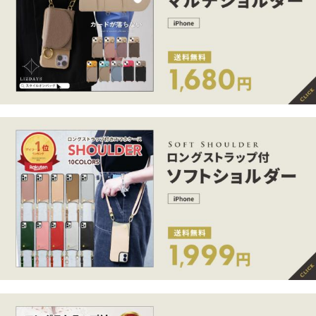
2,232円
1,422円
（税込）
（税込）
（税込）
ス スマホケース
15 ケース iphone1
ョルダー iphone16
35P
(2.0%)
44P
(2.0%)
28P
(2.0%)
ショルダータイプ
5pro iphone 14ケ
iphone15 ケース i
iphone17pro iPhon
ース iphone12 iph
phone 14ケース ip
e16 ケース iPhone
one13 miniケース
hone12 iphone13
SE 大人女子
iphone 14proケ
miniケース
スマホケース 手
スマホケース 手
スマホケース 手
帳型 全機種対応 i
帳型 全機種対応 i
帳型 全機種対応 i
Phone17 ケース iP
Phone17 ケース iP
Phone17 ケース iP
2,502円
2,429円
2,232円
（税込）
（税込）
（税込）
honeAir 16e 16 16
honeAir 16e 16 16
honeAir 16e 16 16
50P
(2.0%)
48P
(2.0%)
44P
(2.0%)
pro iphone15 iPho
pro iphone15 iPho
pro iphone15 iPho
ne14 iphone13 iph
ne14 iphone13 iph
ne14 iphone13 iph
one se iphone12 pr
one se iphone12 pr
one se iphone12 pr
o AQUOS se
o AQUOS se
o AQUOS se
スマホケース 手
スマホケース 手
スマホケース 手
帳型 全機種対応 i
帳型 全機種対応 i
帳型 全機種対応 i
Phone17 promax i
Phone17 iPhone Ai
Phone17 ケース iP
1,251円
900円
1,332円
（税込）
（税込）
（税込）