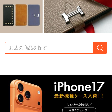
▼ 機種から探す ▼
iPhone
AQUOS
Xperia
Galaxy
Pixel
arrows