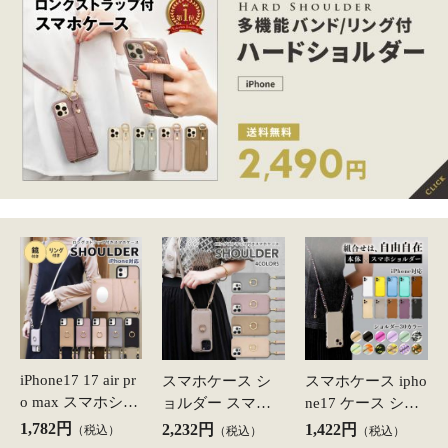
phone air ケース i
r ケース 16 16pro i
hone16e pro iphon
25P
(2.0%)
18P
(2.0%)
26P
(2.0%)
phone16 plus ipho
phone15 iPhone14
e15 iPhone14 ipho
ne15 pro max ipho
iphone13 iphone se
ne13 iphone se iph
ne13mini iphone s
iphone12 pro ipho
one12 pro iphone1
e AQUOS wi
ne11 AQ
1 AQUOS wi
スマホケース 手
スマホケース ハ
スマホケース 手
帳型 全機種対応 i
ード 全機種対応 i
帳型 全機種対応 i
Phone17 ケース iP
Phone17 ケース iP
Phone17 ケース iP
2,480円
1,999円
2,480円
（税込）
（税込）
（税込）
honeAir 16e 16 16
honeAir 16e 16 16
honeAir 16e 16 16
49P
(2.0%)
39P
(2.0%)
49P
(2.0%)
pro iphone15 iPho
pro iphone15 iPho
pro iphone15 iPho
ne14 iphone13 iph
ne14 iphone13 iph
ne14 iphone13 iph
one se iphone12 pr
one se iphone12 pr
one se iphone12 pr
もっと見る
o AQUOS se
o AQUOS se
o AQUOS se
▼ 各種特集ページはコチラ ▼