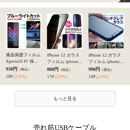
売れ筋USBケーブル
充電 ケーブル 充電コー
充電 ケーブル 充電コード
ド タイプC iPhone 高速充
タイプC iPhone15 高速充
電 android アンドロイド T
電 android アンドロイド T
397円
送料無
（税込）
ype-C Micro USB 3ｍ 2ｍ
397円
ype-C Micro USB 3ｍ 2ｍ
（税込）
料
送料無
1.5ｍ 1ｍ 0.25mケーブル
1.5ｍ 1ｍ 0.25mケーブル
料
7P
(2.0%)
長さ カラ
長さ カ
7P
(2.0%)
売れ筋スマホケース