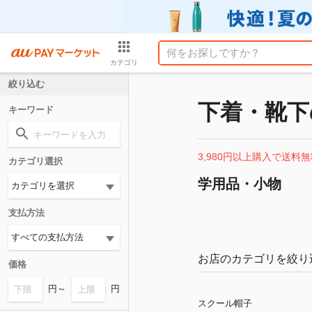
カテゴリ
絞り込む
下着・靴下
キーワード
3,980円以上購入で送料無
カテゴリ選択
学用品・小物
支払方法
お店のカテゴリを絞り
価格
円～
円
スクール帽子