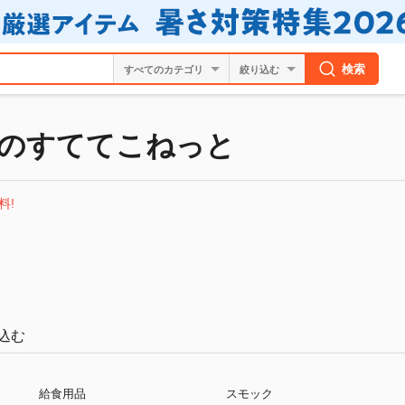
検索
絞り込む
のすててこねっと
料!
込む
給食用品
スモック