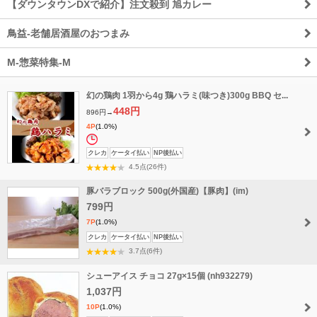
【ダウンタウンDXで紹介】注文殺到 旭カレー
鳥益-老舗居酒屋のおつまみ
M-惣菜特集-M
幻の鶏肉 1羽から4g 鶏ハラミ(味つき)300g BBQ セ...
448円
896円→
4P
(1.0%)
タ
クレカ
ケータイ払い
NP後払い
イ
4.5点(26件)
ム
豚バラブロック 500g(外国産)【豚肉】(im)
セ
799円
ー
7P
(1.0%)
ル
クレカ
ケータイ払い
NP後払い
3.7点(6件)
シューアイス チョコ 27g×15個 (nh932279)
1,037円
10P
(1.0%)