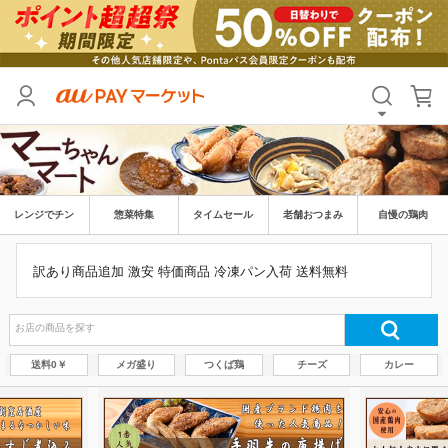
レンジでチン
惣菜特集
タイムセール
老舗おつまみ
自慢の鶏肉
訳あり商品追加 激安 特価商品 冷凍パン入荷 送料無料
送料0￥
メガ盛り
つくば鶏
チーズ
カレー