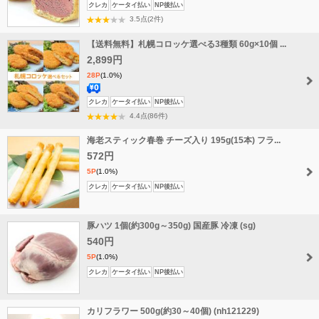
クレカ
ケータイ払い
NP後払い
3.5点(2件)
【送料無料】札幌コロッケ選べる3種類 60g×10個 ...
2,899円
28P
(1.0%)
送
クレカ
ケータイ払い
NP後払い
料
4.4点(86件)
無
海老スティック春巻 チーズ入り 195g(15本) フラ...
料
572円
5P
(1.0%)
クレカ
ケータイ払い
NP後払い
豚ハツ 1個(約300g～350g) 国産豚 冷凍 (sg)
540円
5P
(1.0%)
クレカ
ケータイ払い
NP後払い
カリフラワー 500g(約30～40個) (nh121229)