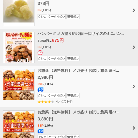
378円
3P
(1.0%)
クレカ
ケータイ払い
NP後払い
ハンバーグ メガ盛り約50個 一口サイズのミニハン...
675円
1,350円→
6P
(1.0%)
タ
クレカ
ケータイ払い
NP後払い
イ
お惣菜 【送料無料】 メガ盛り お試し 惣菜 選べ...
ム
セ
2,980円
ー
29P
(1.0%)
ル
送
クレカ
ケータイ払い
NP後払い
料
4.4点(93件)
無
お惣菜 【送料無料】 メガ盛り お試し 惣菜 選べ...
料
3,890円
38P
(1.0%)
送
クレカ
ケータイ払い
NP後払い