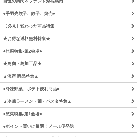
自慢の鶏肉＆ブランド銘柄鶏肉
●手羽先餃子、餃子、焼売●
【必見】変わった商品特集
★お得な送料無料特集★
●惣菜特集-第2会場●
★鳥肉・鳥加工品★
▲海産 商品特集▲
●冷凍野菜、ポテト便利商品●
▲冷凍ラーメン・麺・パスタ特集▲
●惣菜特集-第1会場●
●ポイント買いに最適！メール便発送