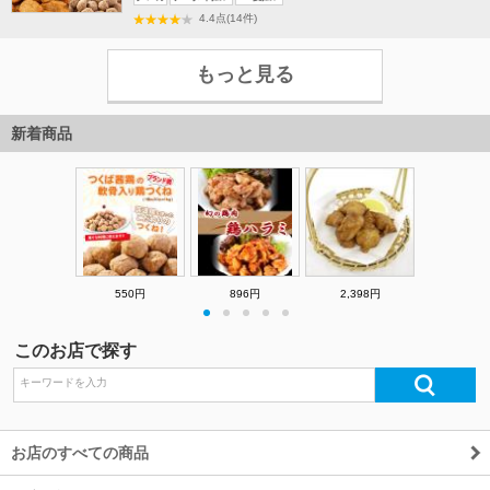
料
4.4点(14件)
無
料
もっと見る
新着商品
550円
896円
2,398円
・
・
・
・
・
このお店で探す
お店のすべての商品