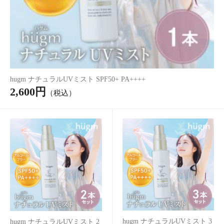
ポット用30個入×5袋セット
ポット用30個入×3袋セット
7,430円
4,560円
（税込*）
（税込*）
アレンジルイボスティー シャインマスカット カップ用30個入
1,296円
（税込*）