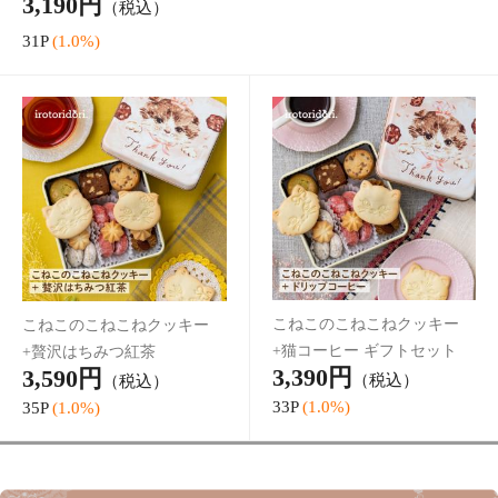
【正規取扱店】リファエピ クール ReFa EPI COOL
68,200円
（税込）
【正規取扱店】リファフィン
【正規取扱店】リファ ウル
ガーアイロン ST 6（シャン
トラ ファインバブル ランド
パンゴールド）
リー
14,960円
11,800円
（税込）
（税込）