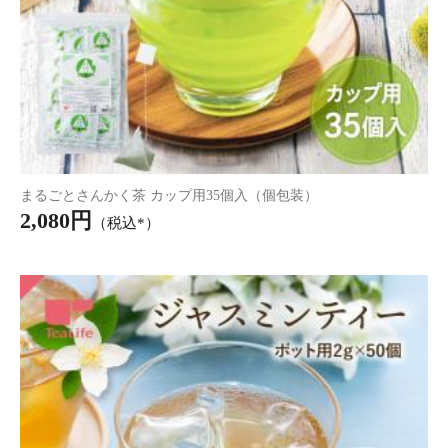
とめ買い】CHA+OCO 5袋セ
とめ買い】CHA+OCO 3袋セ
ット
ット
8,390円
5,580円
（税込*）
（税込*）
紀州の梅 みつまろ 1kg