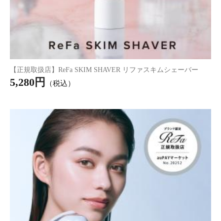
ット用 50個入 2袋
ット用 50個入 3袋
ット用 50個入 5袋
セット
セット
セット
1,930円
2,830円
4,470円
（税込*）
（税込*）
（税込*）
hugm ナチュラルUVミスト SPF50+ PA++++