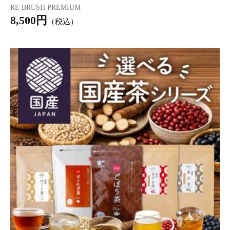
黒豆茶 あずき茶
1,390円
（税込*）
【新発売】国産 黒豆茶 50個入
1,390円
（税込*）