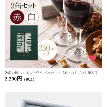
+猫コーヒー ギフトセット
+贅沢はちみつ紅茶
3,390円
3,590円
（税込）
（税込）
33P
(1.0%)
35P
(1.0%)