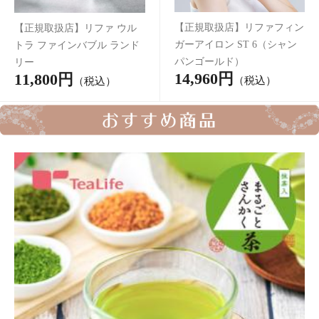
《0才～飲める》CHA+OCO よく出るごぼう麦茶 / 春スッキリ麦
茶 / すくすく麦茶
1,980円
（税込*）
《0才～飲める》【選べるま
《0才～飲める》【選べるま