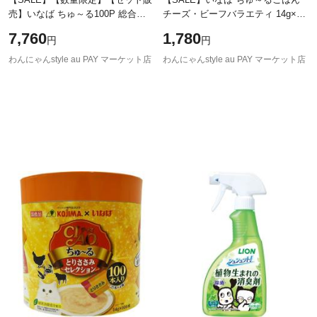
売】いなば ちゅ～る100P 総合栄
チーズ・ビーフバラエティ 14g×40
養食 野菜セレクション ［ちゅー
本 ［ちゅーる］
7,760
1,780
円
円
る］ （14g×100本入り）×2コ
わんにゃんstyle au PAY マーケット店
わんにゃんstyle au PAY マーケット店