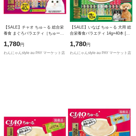
【SALE】チャオ ちゅ～る 総合栄
【SALE】いなば ちゅ～る 犬用 総
養食 まぐろバラエティ［ちゅー
合栄養食バラエティ 14g×40本 [ち
る］ 14g×40本
ゅーる]
1,780
1,780
円
円
わんにゃんstyle au PAY マーケット店
わんにゃんstyle au PAY マーケット店