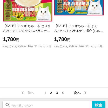
【SALE】チャオ ちゅ～る とりさ
【SALE】チャオちゅ～る まぐ
さみ・チキンミックスバラエティ
ろ・かつおバラエティ 40P [ちゅー
14g×40本 ［ちゅーる］
る]
1,780
1,780
円
円
わんにゃんstyle au PAY マーケット店
わんにゃんstyle au PAY マーケット店
前へ
1
2
3
4
次へ