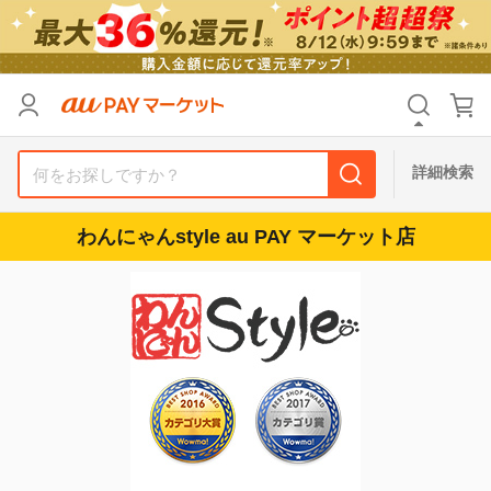
リセット
カテゴリ
カテゴリ
すべて
すべて
価格
価格
すべて
すべて
詳細検索
支払い方法
支払い方法
すべて
すべて
わんにゃんstyle au PAY マーケット店
その他の条件
その他の条件
送料無料
送料無料
タイムセール
タイムセール
Pontaパス特典対象すべて
Pontaパス特典対象すべて
ポイントUPセレクトのみ
ポイントUPセレクトのみ
サンキュー配送対象
サンキュー配送対象
レビューキャンペーン
レビューキャンペーン
キーワード
キーワード