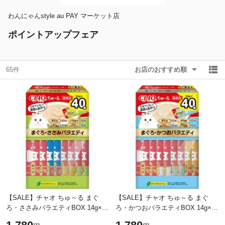
わんにゃんstyle au PAY マーケット店
除外ワード
除外ワード
ポイントアップフェア
65件
お店のおすすめ順
【SALE】チャオ ちゅ～る まぐ
【SALE】チャオ ちゅ～る まぐ
ろ・ささみバラエティBOX 14g×40
ろ・かつおバラエティBOX 14g×40
本 ［ちゅーる］
本 ［ちゅーる］