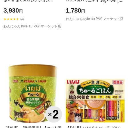
ゅ～る まぐろセレクション
りささみバラエティ 14g×40本 [ち
14g×100本入り（25本×4種）［ち
ゅーる]
3,930
1,780
円
円
ゅーる］
わんにゃんstyle au PAY マーケット店
★★★★★
(4)
わんにゃんstyle au PAY マーケット店
【SALE】【数量限定】【セット販
【SALE】いなば ちゅ～るごはん