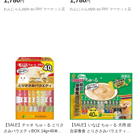
1,780
1,780
円
円
わんにゃんstyle au PAY マーケット店
わんにゃんstyle au PAY マーケット店
【SALE】チャオ ちゅ～る とりさ
【SALE】いなば ちゅ～る 犬用 総
さみバラエティBOX 14g×40本
合栄養食 とりささみバラエティ