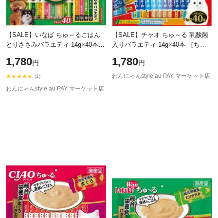
【SALE】いなば ちゅ～るごはん
【SALE】チャオ ちゅ～る 乳酸菌
とりささみバラエティ 14g×40本
入りバラエティ 14g×40本 ［ちゅ
［ちゅーる］
ーる］
1,780
1,780
円
円
わんにゃんstyle au PAY マーケット店
★★★★★
(1)
わんにゃんstyle au PAY マーケット店