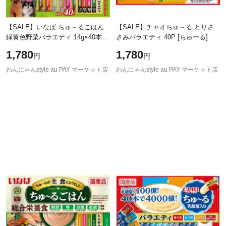
【SALE】いなば ちゅ～るごはん
【SALE】チャオちゅ～る とりさ
緑黄色野菜バラエティ 14g×40本
さみバラエティ 40P [ちゅーる]
［ちゅーる］
1,780
1,780
円
円
わんにゃんstyle au PAY マーケット店
わんにゃんstyle au PAY マーケット店