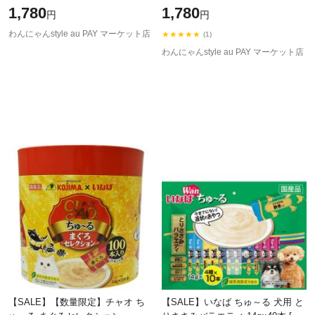
［ちゅーる］
14g×40本 [ちゅーる]
1,780
1,780
円
円
わんにゃんstyle au PAY マーケット店
★★★★★
(1)
わんにゃんstyle au PAY マーケット店
【SALE】【数量限定】チャオ ち
【SALE】いなば ちゅ～る 犬用 と