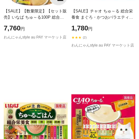
【SALE】【数量限定】【セット販
【SALE】チャオ ちゅ～る 総合栄
売】いなば ちゅ～る100P 総合栄
養食 まぐろ・かつおバラエティ
養食 ささみ・ツナセレクション
［ちゅーる］ 14g×40本
7,760
1,780
円
円
［ちゅーる］ （14g×100本入り）
×2コ
わんにゃんstyle au PAY マーケット店
★★★
(2)
わんにゃんstyle au PAY マーケット店