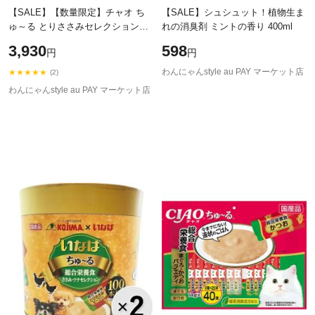
【SALE】【数量限定】チャオ ち
【SALE】シュシュット！植物生ま
ゅ～る とりささみセレクション
れの消臭剤 ミントの香り 400ml
14g×100本入り（25本×4種）［ち
3,930
598
円
円
ゅーる］
わんにゃんstyle au PAY マーケット店
★★★★★
(2)
わんにゃんstyle au PAY マーケット店