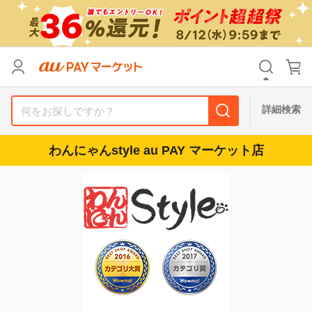
リセット
カテゴリ
カテゴリ
すべて
すべて
価格
価格
すべて
すべて
詳細検索
支払い方法
支払い方法
すべて
すべて
わんにゃんstyle au PAY マーケット店
その他の条件
その他の条件
送料無料
送料無料
タイムセール
タイムセール
Pontaパス特典対象すべて
Pontaパス特典対象すべて
ポイントUPセレクトのみ
ポイントUPセレクトのみ
サンキュー配送対象
サンキュー配送対象
レビューキャンペーン
レビューキャンペーン
キーワード
キーワード