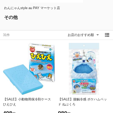
わんにゃんstyle au PAY マーケット店
除外ワード
除外ワード
その他
31件
お店のおすすめ順
【SALE】小動物用保冷剤ケース
【SALE】接触冷感 ポケハムベッ
ひえひえ
ド ねぶくろ