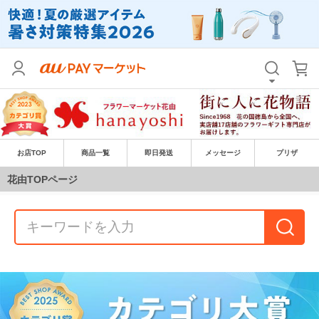
お店TOP
商品一覧
即日発送
メッセージ
プリザ
花由TOPページ
ベストショップアワード