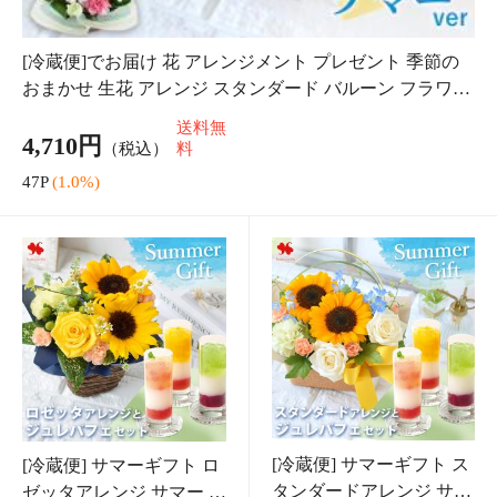
タンダードアレンジ サマ
ゼッタアレンジ サマー ＆
ー ＆ ジュレパフェ セッ
ジュレパフェ セット セッ
6,080円
5,180円
（税込）
（税込）
ト セットギフト プレゼ
トギフト プレゼント 花束
送料無
送料無
ント 花束 ブーケ スイー
ブーケ スイーツ お中元
料
料
ツ お中元 暑
暑中見
60P
(1.0%)
51P
(1.0%)
花 ソープフラワー「ひま
[冷蔵便]でお届け 花束 誕
わりブーケ」クリアケー
生日 季節のおまかせ ミデ
スに入れてお届け 花束
ィブーケ 花 プレゼント
2,640円
4,420円
（税込）
（税込）
ミニブーケ 誕生日 プレ
ギフト お誕生日 生花 フ
送料無
送料無
ゼント 女性 女の子 プレ
ラワーギフト 誕生日プレ
料
料
ゼント ギフト
ゼント お誕
26P
(1.0%)
44P
(1.0%)