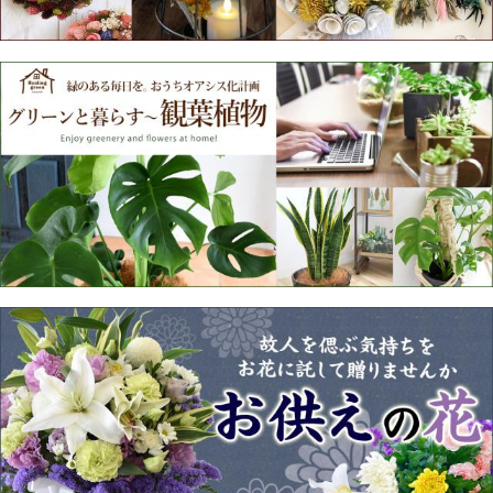
[冷蔵便]でお届け 花 ギフト
[冷蔵便]でお届け 花束 誕生
そのままブーケ (R) 花瓶い
日 季節のおまかせ ミディ
らずの 花束 プレゼント 誕
ブーケ 花 プレゼント ギフ
送料無
送料無
生日 生花 バラ ギフト フラ
ト お誕生日 生花 フラワー
4,310円
（税込）
料
4,420円
（税込）
料
ワーギフト お祝い お花 お
ギフト 誕生日プレゼント
43P
(1.0%)
44P
(1.0%)
お誕
他にも選べる花束はこちら
人気ランキング
1位☆定番商品
２位♪花瓶不
３位★人気急
要!!
上昇