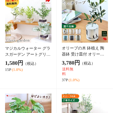
ソープフラワー 花束
ソープフラワー ワイドス
「キュートシャボンブー
イートシャボンボックス
ケ」枯れない バラ 花 誕
選べる5カラー ボックス
2,590円
4,200円
（税込）
（税込）
生日 プレゼント 送別 退
アレンジ バラ 花 誕生日
送料無
送料無
職 フラワーギフト おし
プレゼント 女性 結婚祝い
料
料
ゃれ お祝い 枯れ
フラワーギ
25P
(1.0%)
42P
(1.0%)