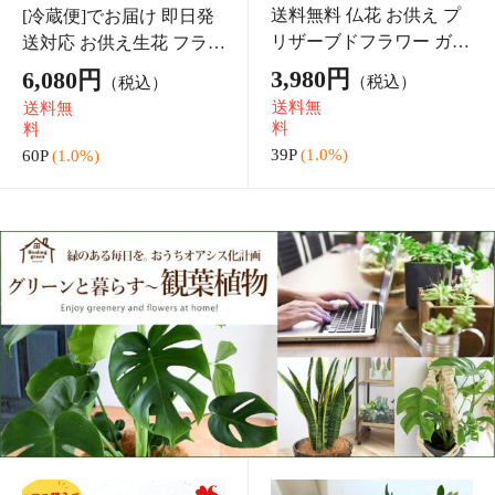
オリーブの木 観葉植物
選べる観葉植物 Mサイズ
花由がお届けするオリー
＜バスケットに入れてお
ブの木 7号鉢 ＜テラコッ
届け＞ 6号鉢 モンステラ
16,380円
5,990円
（税込）
（税込）
タ鉢＞ オリーブ 観葉植
ストレリチア サンスベリ
送料無
送料無
物 インテリア 鉢植え 植
ア コンシンネ 育てやすい
料
料
物 開店祝い 開業
インテリア
163P
(1.0%)
59P
(1.0%)