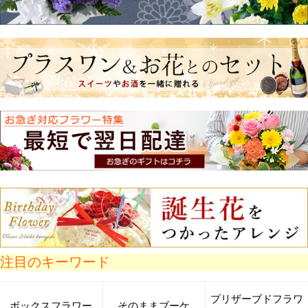
パレット
そのままブーケ
ボックスフラワー
3,690円
（税込）
4,310円
4,200円
（税込）
（税込）
36P
(1.0%)
43P
(1.0%)
42P
(1.0%)