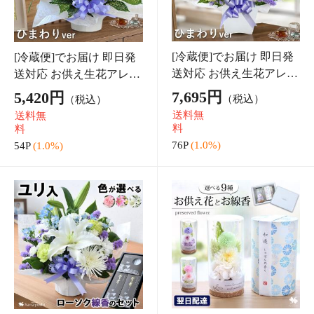
オリーブの木 鉢植え 陶
マジカルウォーター グラ
器鉢 受け皿付 オリーブ
スガーデン アートグリー
観葉植物 選べる鉢 イン
ン 光触媒 ペペロミア ユ
3,780円
1,580円
（税込）
（税込）
テリア ギフト おしゃれ
ーカリ 観葉植物 フェイク
送料無
15P
(1.0%)
植物 引越し祝い お祝い
インテリア グリーン ミニ
料
開業祝い 周年祝
新築祝い
37P
(1.0%)