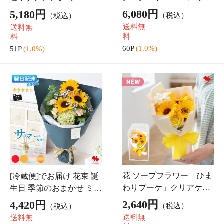
[冷蔵便]でお届け 即日発
[冷蔵便]でお届け 即日発
送対応 お供え生花アレン
送対応 お供え生花アレン
ジメント Mサイズ ひまわ
ジメント Sサイズ ひまわ
7,695円
5,420円
（税込）
（税込）
りver ヒマワリ 夏 お供え
りver ヒマワリ 夏 お供え
送料無
送料無
花 アレンジ お供え お悔
花 アレンジ お供え お悔
料
料
やみ 贈り物
やみ 贈り物
76P
(1.0%)
54P
(1.0%)