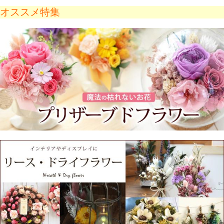
商品一覧
お誕生月のお花
[冷蔵便]でお届け 誕生花を使った
フラワーアレンジメント 8月 ひ
まわり「ポムル」 選べる 誕生月
送料無
の 生花アレンジ お誕生日 お祝い
4,310円
（税込）
料
誕生
43P
(1.0%)
4.83点 (23件)
クレカ
auかんたん決済
ソフトバンクまとめて支払い・ワイモ
バイルまとめて支払い
d払い
後払い(後払い.com)
特別な日に華を添える
花束