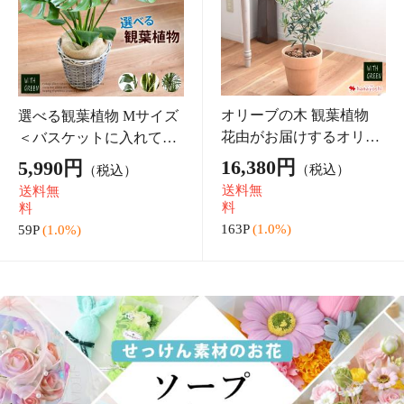
花 ソープフラワー 花束
花 ソープフラワー 花束
ベア ブーケ ぬいぐるみ
「パルフェ」ブーケ 4色
「フローラル＆ベアギフ
誕生日 プレゼント 女性
5,980円
5,480円
（税込）
（税込）
トセット」 プリザ 誕生
ギフト お祝い おしゃれ
送料無
送料無
日 プレゼント 女性 ギフ
大きめ 大 大きい 可愛い
料
料
ト おしゃれ 可
お誕生日 シ
59P
(1.0%)
54P
(1.0%)
オススメ特集