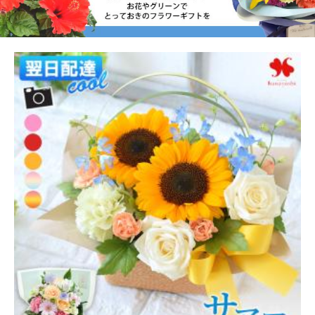
[冷蔵便]でお届け 花 アレンジメント プレゼント 季節の
おまかせ 生花 アレンジ スタンダード バルーン フラワー
アレンジ お祝い 誕生日
送料無
4,710円
（税込）
料
47P
(1.0%)
[冷蔵便] サマーギフト ス
[冷蔵便] サマーギフト ロ