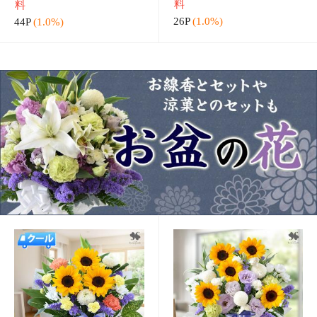
送料無料 仏花 お供え プ
[冷蔵便]でお届け 即日発
リザーブドフラワー ガラ
送対応 お供え生花 フラワ
スボトル 線香 和遊とお
ーアレンジメントS(ユリ
3,980円
6,080円
（税込）
（税込）
供えプリザーブドフラワ
入り）＆ローソク・線香
送料無
送料無
ー in ミニボトル セット
のセット お供え線香セッ
料
料
お悔やみ お花
ト お供え お悔
39P
(1.0%)
60P
(1.0%)