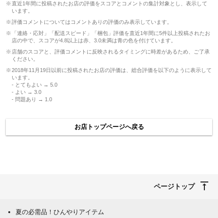
直近1年間に投稿されたお店の評価をスコアとコメントの集計対象とし、表示して
います。
評価コメントについてはコメントありの評価のみ表示しています。
「連絡・応対」「配送スピード」「梱包」評価を直近1年間に5件以上投稿されたお
店の中で、スコアが4.8以上は赤、3.0未満は青の色を付けています。
店舗のスコアと、評価コメントに反映されるタイミングに時差があるため、ご了承
ください。
2018年11月19日以前に投稿されたお店の評価は、総合評価を以下のように表示して
います。
- とてもよい → 5.0
- よい → 3.0
- 問題あり → 1.0
お店トップページへ戻る
ページトップ
夏の必需品！ひんやりアイテム