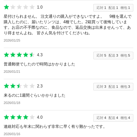
1.0
応対
1
配送
1
梱包
1
星付けられません。 注文通りの購入ができないですよ。 9種を選んで
購入したのに、届いたリンツは、4種でした。2箱買って後悔していま
す。お店の不手際なのに、食品なので、返品交換は出来ませんって、あ
り得ませんよね。 皆さん気を付けてくださいね。
2026/01/25
4.3
応対
5
配送
3
梱包
5
普通郵便でしたので時間はかかりました
2026/01/21
2.3
応対
3
配送
1
梱包
3
来るのに1週間ぐらいかかりました
2026/01/18
4.0
応対
4
配送
4
梱包
4
連絡対応も年末に関わらず非常に早く有り難かったです。
2026/01/16