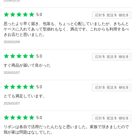
2026/02/10
除外ワード
5.0
応対
5
配送
5
梱包
5
思ったより早く届き、包装も、ちょっと心配していましたが、きちんと
ケースに入れてあって型崩れもなく、満点です。これからも利用するべ
きお店だと思いました。
2026/02/09
5.0
応対
5
配送
5
梱包
5
すぐ商品が届いて良かった
2026/02/07
5.0
応対
5
配送
5
梱包
5
とても満足しています。
2026/02/07
5.0
応対
5
配送
5
梱包
5
リボンは各自で活用だったんたなと思いました。家族で頂きましたので
我が家は問題はなしでした。