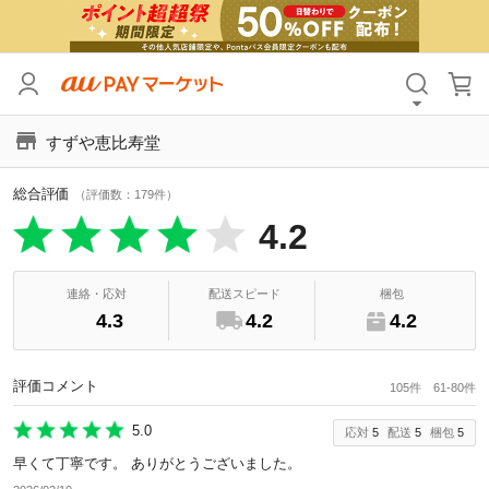
カテゴリ
すべて
すずや恵比寿堂
価格
すべて
総合評価
支払い方法
すべて
（評価数：179件）
4.2
その他の条件
送料無料
タイムセール
連絡・応対
配送スピード
梱包
4.3
4.2
4.2
Pontaパス特典対象すべて
ポイントUPセレクトのみ
サンキュー配送対象
レビューキャンペーン
評価コメント
105件 61-80件
5.0
応対
5
配送
5
梱包
5
キーワード
早くて丁寧です。 ありがとうございました。