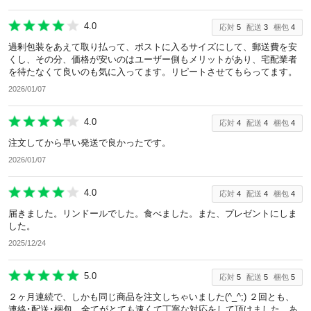
4.0
応対
5
配送
3
梱包
4
過剰包装をあえて取り払って、ポストに入るサイズにして、郵送費を安
くし、その分、価格が安いのはユーザー側もメリットがあり、宅配業者
を待たなくて良いのも気に入ってます。リピートさせてもらってます。
2026/01/07
4.0
応対
4
配送
4
梱包
4
注文してから早い発送で良かったです。
2026/01/07
4.0
応対
4
配送
4
梱包
4
届きました。リンドールでした。食べました。また、プレゼントにしま
した。
2025/12/24
5.0
応対
5
配送
5
梱包
5
２ヶ月連続で、しかも同じ商品を注文しちゃいました(^_^;) ２回とも、
連絡･配送･梱包、全てがとても速くて丁寧な対応をして頂けました。あ