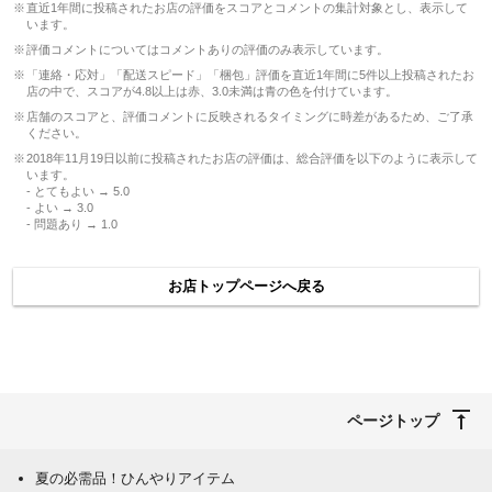
直近1年間に投稿されたお店の評価をスコアとコメントの集計対象とし、表示して
います。
評価コメントについてはコメントありの評価のみ表示しています。
「連絡・応対」「配送スピード」「梱包」評価を直近1年間に5件以上投稿されたお
店の中で、スコアが4.8以上は赤、3.0未満は青の色を付けています。
店舗のスコアと、評価コメントに反映されるタイミングに時差があるため、ご了承
ください。
2018年11月19日以前に投稿されたお店の評価は、総合評価を以下のように表示して
います。
- とてもよい → 5.0
- よい → 3.0
- 問題あり → 1.0
お店トップページへ戻る
ページトップ
夏の必需品！ひんやりアイテム