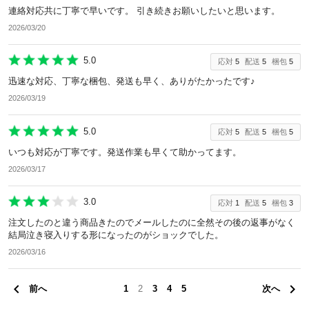
連絡対応共に丁寧で早いです。 引き続きお願いしたいと思います。
2026/03/20
5.0
応対
5
配送
5
梱包
5
迅速な対応、丁寧な梱包、発送も早く、ありがたかったです♪
2026/03/19
5.0
応対
5
配送
5
梱包
5
いつも対応が丁寧です。発送作業も早くて助かってます。
2026/03/17
3.0
応対
1
配送
5
梱包
3
注文したのと違う商品きたのでメールしたのに全然その後の返事がなく
結局泣き寝入りする形になったのがショックでした。
2026/03/16
前へ
1
2
3
4
5
次へ