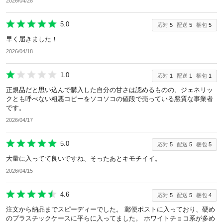
2026/04/28
除外ワード
5.0
応対
5
配送
5
梱包
5
早く届きました！
2026/04/18
1.0
応対
1
配送
1
梱包
1
正規品だと思い込んで購入した自分の甘さは認めるものの、ジェネリッ
クとも呼べない粗悪コピーをソコソコの値段で売っている悪質な事業者
です。
2026/04/17
5.0
応対
5
配送
5
梱包
5
大量に入ってて良いですね、そったあとキモチイイ。
2026/04/15
4.6
応対
5
配送
5
梱包
4
注文から納品までスピーディーでした。 郵便ポストに入っており、硬め
のプラスチックケースに平らに入ってました。 ホワイトチョコ系が多め