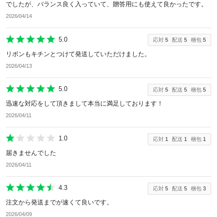
でしたが、バランス良く入っていて、贈答用にも使えて良かったです。
2026/04/14
5.0
応対
5
配送
5
梱包
5
リボンもキチンとつけて発送していただけました。
2026/04/13
5.0
応対
5
配送
5
梱包
5
迅速な対応をして頂きまして本当に満足しております！
2026/04/11
1.0
応対
1
配送
1
梱包
1
届きませんでした
2026/04/11
4.3
応対
5
配送
5
梱包
3
注文から発送までが速くて良いです。
2026/04/09