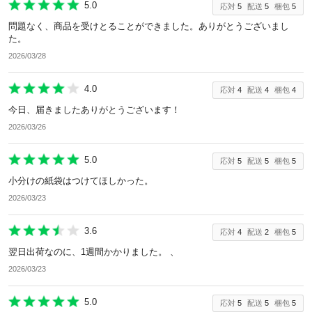
5.0
応対
5
配送
5
梱包
5
問題なく、商品を受けとることができました。ありがとうございまし
た。
2026/03/28
4.0
応対
4
配送
4
梱包
4
今日、届きましたありがとうございます！
2026/03/26
5.0
応対
5
配送
5
梱包
5
小分けの紙袋はつけてほしかった。
2026/03/23
3.6
応対
4
配送
2
梱包
5
翌日出荷なのに、1週間かかりました。 、
2026/03/23
5.0
応対
5
配送
5
梱包
5