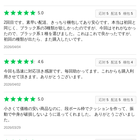
5.0
応対
5
配送
5
梱包
5
2回目です。素早い配送、きっちり梱包してあり安心です。本当は初回と
同じく、ブラック系の3種類が欲しかったのですが、今回はそれがなかっ
たので、ブラック系１種を選びました。これはこれで良かったですが、
初回の種類が出たら、また購入したいです。
2026/04/04
4.6
応対
5
配送
5
梱包
4
今回も迅速に対応頂き感謝です。毎回助かってます。これからも購入利
用させて頂きます。ありがとうございます。
2026/04/02
5.0
応対
5
配送
5
梱包
5
小さくて価格の安い商品なのに、段ボール枠でクッションを作って、振
動で中身が破損しないように送ってくれました。 ありがとうございまし
た。
2026/03/29