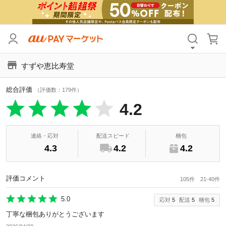
カテゴリ
すべて
すずや恵比寿堂
価格
すべて
総合評価
支払い方法
すべて
（評価数：179件）
4.2
その他の条件
送料無料
タイムセール
連絡・応対
配送スピード
梱包
4.3
4.2
4.2
Pontaパス特典対象すべて
ポイントUPセレクトのみ
サンキュー配送対象
レビューキャンペーン
評価コメント
105件 21-40件
5.0
応対
5
配送
5
梱包
5
キーワード
丁寧な梱包ありがとうございます