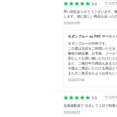
応対
5.0
早い対応ありがとうございます。
します。他に欲しい商品もあった
2026/07/05
モダンブルー au PAY マーケ
モダンブルーの中村です。
この度は当店をご利用いただき
梱包や納品書、お手紙、メール
安心してお買い物いただけたと
また、ご検討中の商品もあると
今後もご満足いただける商品と
またのご来店を心よりお待ちし
2026/07/06
応対
5.0
北海道配達で 注文して２日で到着
2026/06/22