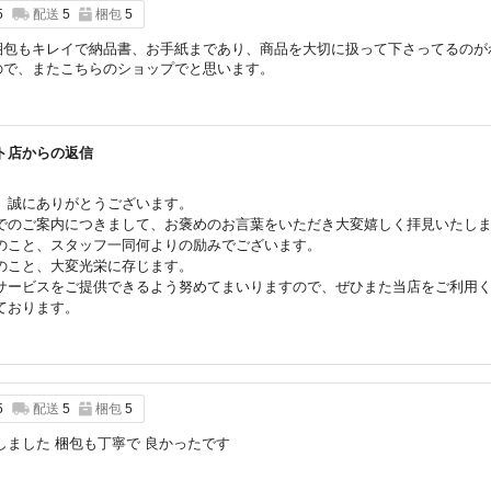
5
配送
5
梱包
5
梱包もキレイで納品書、お手紙まであり、商品を大切に扱って下さってるのが
ので、またこちらのショップでと思います。
ット店からの返信
、誠にありがとうございます。
でのご案内につきまして、お褒めのお言葉をいただき大変嬉しく拝見いたし
のこと、スタッフ一同何よりの励みでございます。
のこと、大変光栄に存じます。
サービスをご提供できるよう努めてまいりますので、ぜひまた当店をご利用
ております。
5
配送
5
梱包
5
しました 梱包も丁寧で 良かったです