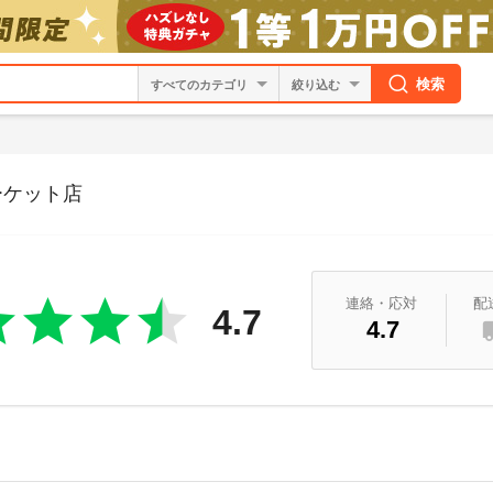
検索
絞り込む
マーケット店
連絡・応対
配
4.7
4.7