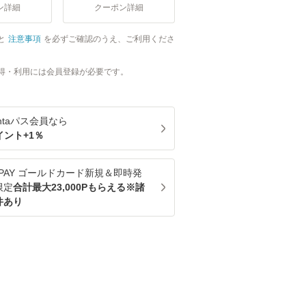
ン詳細
クーポン詳細
と
注意事項
を必ずご確認のうえ、ご利用くださ
得・利用には会員登録が必要です。
ntaパス
会員なら
イント+
1
％
u PAY ゴールドカード新規＆即時発
限定
合計最大23,000Pもらえる※諸
件あり