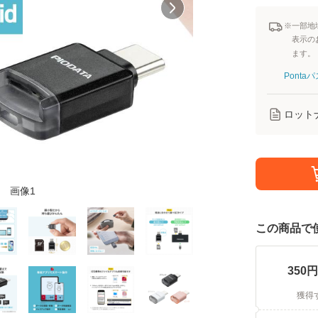
※一部地
表示の
ます。
Pont
ロット
画像1
この商品で
350
円
獲得