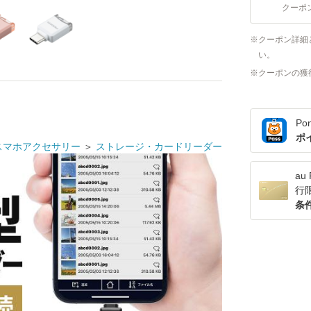
クーポ
クーポン詳細
い。
クーポンの獲
Po
ポ
スマホアクセサリー
＞
ストレージ・カードリーダー
a
行
条