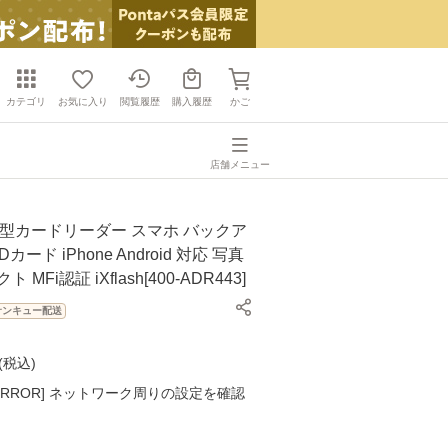
カテゴリ
お気に入り
閲覧履歴
購入履歴
かご
店舗メニュー
超小型カードリーダー スマホ バックア
Dカード iPhone Android 対応 写真
 MFi認証 iXflash[400-ADR443]
サンキュー配送
(
税込
)
K ERROR] ネットワーク周りの設定を確認