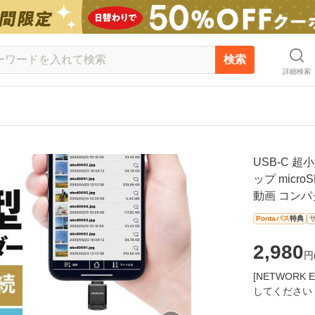
検索
詳細検索
USB-C 
ップ microS
動画 コンパクト
Pontaパス
特典
2,980
円
[NETWOR
してください