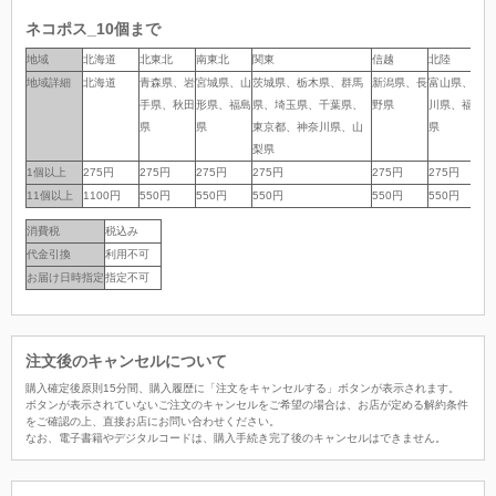
ネコポス_10個まで
地域
地域
北海道
北東北
南東北
関東
信越
北陸
中
地域詳細
地域詳細
北海道
青森県、岩
宮城県、山
茨城県、栃木県、群馬
新潟県、長
富山県、石
岐
手県、秋田
形県、福島
県、埼玉県、千葉県、
野県
川県、福井
岡
県
県
東京都、神奈川県、山
県
県
梨県
1個以上
1個以上
275円
275円
275円
275円
275円
275円
2
11個以上
11個以上
1100円
550円
550円
550円
550円
550円
5
消費税
税込み
代金引換
利用不可
お届け日時指定
指定不可
注文後のキャンセルについて
購入確定後原則15分間、購入履歴に「注文をキャンセルする」ボタンが表示されます。
ボタンが表示されていないご注文のキャンセルをご希望の場合は、お店が定める解約条件
をご確認の上、直接お店にお問い合わせください。
なお、電子書籍やデジタルコードは、購入手続き完了後のキャンセルはできません。