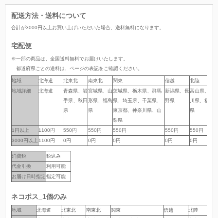
配送方法・送料について
合計が
3000
円以上お買い上げいただいた場合、
送料無料
になります。
宅配便
※一部の商品は、全国送料無料でお届けいたします。
都道府県ごとの送料は、ページの表記をご確認ください。
地域
地域
北海道
北東北
南東北
関東
信越
北陸
地域詳細
地域詳細
北海道
青森県、岩
宮城県、山
茨城県、栃木県、群馬
新潟県、長
富山県、石
手県、秋田
形県、福島
県、埼玉県、千葉県、
野県
川県、福井
県
県
東京都、神奈川県、山
県
梨県
1円以上
1円以上
1100円
550円
550円
550円
550円
550円
5
3000円以上
3000円以上
1100円
0円
0円
0円
0円
0円
消費税
税込み
代金引換
利用可能
お届け日時指定
指定可能
ネコポス_1個のみ
地域
地域
北海道
北東北
南東北
関東
信越
北陸
中