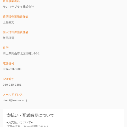
販売事業者名
サンワサプライ株式会社
通信販売業務責任者
土屋義文
個人情報保護責任者
飯田譲司
住所
岡山県岡山市北区田町1-10-1
電話番号
086-223-5680
FAX番号
086-235-2381
メールアドレス
direct@sanwa.co.jp
支払い・配送時期について
■お支払いについて■
以下の支払い方法が利用できます。