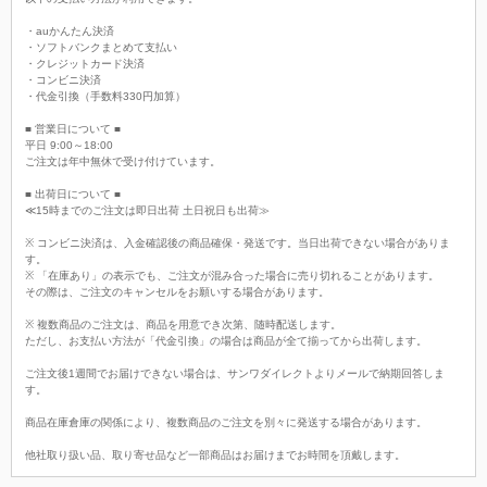
・auかんたん決済
・ソフトバンクまとめて支払い
・クレジットカード決済
・コンビニ決済
・代金引換（手数料330円加算）
■ 営業日について ■
平日 9:00～18:00
ご注文は年中無休で受け付けています。
■ 出荷日について ■
≪15時までのご注文は即日出荷 土日祝日も出荷≫
※ コンビニ決済は、入金確認後の商品確保・発送です。当日出荷できない場合がありま
す。
※ 「在庫あり」の表示でも、ご注文が混み合った場合に売り切れることがあります。
その際は、ご注文のキャンセルをお願いする場合があります。
※ 複数商品のご注文は、商品を用意でき次第、随時配送します。
ただし、お支払い方法が「代金引換」の場合は商品が全て揃ってから出荷します。
ご注文後1週間でお届けできない場合は、サンワダイレクトよりメールで納期回答しま
す。
商品在庫倉庫の関係により、複数商品のご注文を別々に発送する場合があります。
他社取り扱い品、取り寄せ品など一部商品はお届けまでお時間を頂戴します。