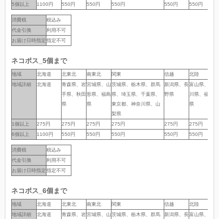
5個以上
5個以上
1100円
550円
550円
550円
550円
550円
5
消費税
税込み
代金引換
利用不可
お届け日時指定
指定不可
ネコポス_5個まで
地域
地域
北海道
北東北
南東北
関東
信越
北陸
中
地域詳細
地域詳細
北海道
青森県、岩
宮城県、山
茨城県、栃木県、群馬
新潟県、長
富山県、石
岐
手県、秋田
形県、福島
県、埼玉県、千葉県、
野県
川県、福井
岡
県
県
東京都、神奈川県、山
県
県
梨県
1個以上
1個以上
275円
275円
275円
275円
275円
275円
2
6個以上
6個以上
1100円
550円
550円
550円
550円
550円
5
消費税
税込み
代金引換
利用不可
お届け日時指定
指定不可
ネコポス_6個まで
地域
地域
北海道
北東北
南東北
関東
信越
北陸
中
地域詳細
地域詳細
北海道
青森県、岩
宮城県、山
茨城県、栃木県、群馬
新潟県、長
富山県、石
岐