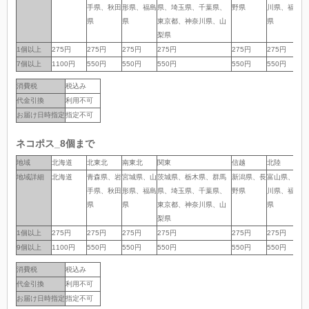
手県、秋田
形県、福島
県、埼玉県、千葉県、
野県
川県、福井
岡
県
県
東京都、神奈川県、山
県
県
梨県
1個以上
1個以上
275円
275円
275円
275円
275円
275円
2
7個以上
7個以上
1100円
550円
550円
550円
550円
550円
5
消費税
税込み
代金引換
利用不可
お届け日時指定
指定不可
ネコポス_8個まで
地域
地域
北海道
北東北
南東北
関東
信越
北陸
中
地域詳細
地域詳細
北海道
青森県、岩
宮城県、山
茨城県、栃木県、群馬
新潟県、長
富山県、石
岐
手県、秋田
形県、福島
県、埼玉県、千葉県、
野県
川県、福井
岡
県
県
東京都、神奈川県、山
県
県
梨県
1個以上
1個以上
275円
275円
275円
275円
275円
275円
2
9個以上
9個以上
1100円
550円
550円
550円
550円
550円
5
消費税
税込み
代金引換
利用不可
お届け日時指定
指定不可