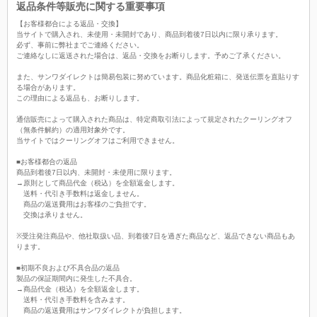
返品条件等販売に関する重要事項
【お客様都合による返品・交換】
当サイトで購入され、未使用・未開封であり、商品到着後7日以内に限り承ります。
必ず、事前に弊社までご連絡ください。
ご連絡なしに返送された場合は、返品・交換をお断りします。予めご了承ください。
また、サンワダイレクトは簡易包装に努めています。商品化粧箱に、発送伝票を直貼りす
る場合があります。
この理由による返品も、お断りします。
通信販売によって購入された商品は、特定商取引法によって規定されたクーリングオフ
（無条件解約）の適用対象外です。
当サイトではクーリングオフはご利用できません。
■お客様都合の返品
商品到着後7日以内、未開封・未使用に限ります。
→原則として商品代金（税込）を全額返金します。
送料・代引き手数料は返金しません。
商品の返送費用はお客様のご負担です。
交換は承りません。
※受注発注商品や、他社取扱い品、到着後7日を過ぎた商品など、返品できない商品もあ
ります。
■初期不良および不具合品の返品
製品の保証期間内に発生した不具合。
→商品代金（税込）を全額返金します。
送料・代引き手数料を含みます。
商品の返送費用はサンワダイレクトが負担します。