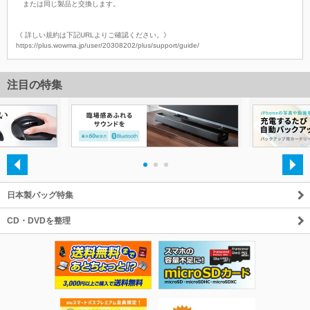
または同じ製品と交換します。
《 詳しい規約は下記URLよりご確認ください。》
https://plus.wowma.jp/user/20308202/plus/support/guide/
注目の特集
・
・
・
日本製バッグ特集
CD・DVDを整理