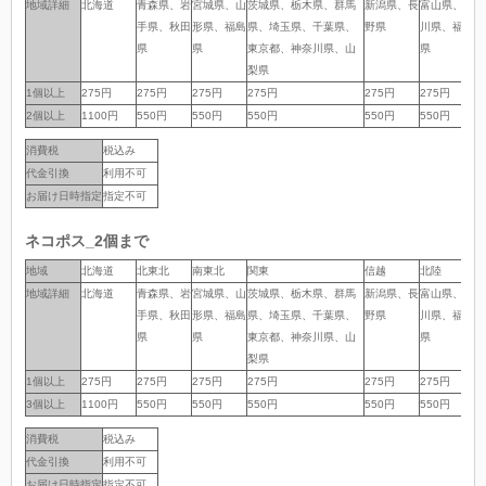
地域詳細
地域詳細
北海道
青森県、岩
宮城県、山
茨城県、栃木県、群馬
新潟県、長
富山県、石
岐
手県、秋田
形県、福島
県、埼玉県、千葉県、
野県
川県、福井
岡
県
県
東京都、神奈川県、山
県
県
梨県
1個以上
1個以上
275円
275円
275円
275円
275円
275円
2
2個以上
2個以上
1100円
550円
550円
550円
550円
550円
5
消費税
税込み
代金引換
利用不可
お届け日時指定
指定不可
ネコポス_2個まで
地域
地域
北海道
北東北
南東北
関東
信越
北陸
中
地域詳細
地域詳細
北海道
青森県、岩
宮城県、山
茨城県、栃木県、群馬
新潟県、長
富山県、石
岐
手県、秋田
形県、福島
県、埼玉県、千葉県、
野県
川県、福井
岡
県
県
東京都、神奈川県、山
県
県
梨県
1個以上
1個以上
275円
275円
275円
275円
275円
275円
2
3個以上
3個以上
1100円
550円
550円
550円
550円
550円
5
消費税
税込み
代金引換
利用不可
お届け日時指定
指定不可