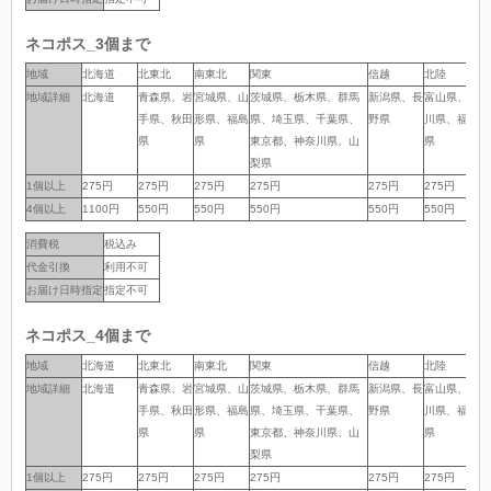
ネコポス_3個まで
地域
地域
北海道
北東北
南東北
関東
信越
北陸
中
地域詳細
地域詳細
北海道
青森県、岩
宮城県、山
茨城県、栃木県、群馬
新潟県、長
富山県、石
岐
手県、秋田
形県、福島
県、埼玉県、千葉県、
野県
川県、福井
岡
県
県
東京都、神奈川県、山
県
県
梨県
1個以上
1個以上
275円
275円
275円
275円
275円
275円
2
4個以上
4個以上
1100円
550円
550円
550円
550円
550円
5
消費税
税込み
代金引換
利用不可
お届け日時指定
指定不可
ネコポス_4個まで
地域
地域
北海道
北東北
南東北
関東
信越
北陸
中
地域詳細
地域詳細
北海道
青森県、岩
宮城県、山
茨城県、栃木県、群馬
新潟県、長
富山県、石
岐
手県、秋田
形県、福島
県、埼玉県、千葉県、
野県
川県、福井
岡
県
県
東京都、神奈川県、山
県
県
梨県
1個以上
1個以上
275円
275円
275円
275円
275円
275円
2