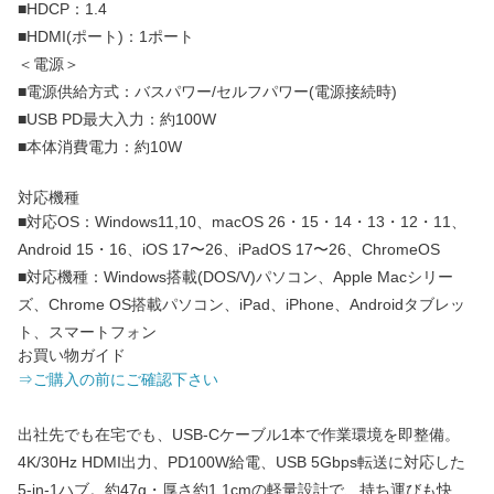
■HDCP：1.4
■HDMI(ポート)：1ポート
＜電源＞
■電源供給方式：バスパワー/セルフパワー(電源接続時)
■USB PD最大入力：約100W
■本体消費電力：約10W
対応機種
■対応OS：Windows11,10、macOS 26・15・14・13・12・11、
Android 15・16、iOS 17〜26、iPadOS 17〜26、ChromeOS
■対応機種：Windows搭載(DOS/V)パソコン、Apple Macシリー
ズ、Chrome OS搭載パソコン、iPad、iPhone、Androidタブレッ
ト、スマートフォン
お買い物ガイド
⇒ご購入の前にご確認下さい
出社先でも在宅でも、USB-Cケーブル1本で作業環境を即整備。
4K/30Hz HDMI出力、PD100W給電、USB 5Gbps転送に対応した
5-in-1ハブ。約47g・厚さ約1.1cmの軽量設計で、持ち運びも快