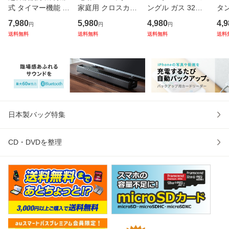
式 タイマー機能 時
家庭用 クロスカッ
ングル ガス 32イ
タ
計 メガネ アクセサ
ト 4×33mm A4 最
ンチ 上下 左右 耐
ェ素
7,980
5,980
4,980
4,9
円
円
円
リー クリーニング
大6枚 ホチキス針
荷重12kgまで対応
SB
送料無料
送料無料
送料無料
送料
[200-CD037]
カード 細断 ブラッ
[100-LAC003]
WE
ク [400-PSD030]
フ
[40
日本製バッグ特集
CD・DVDを整理