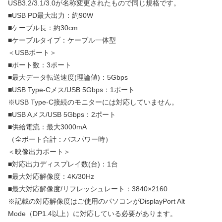
USB3.2/3.1/3.0が名称変更されたもので同じ規格です。
■USB PD最大出力：約90W
■ケーブル長：約30cm
■ケーブルタイプ：ケーブル一体型
＜USBポート＞
■ポート数：3ポート
■最大データ転送速度(理論値)：5Gbps
■USB Type-Cメス/USB 5Gbps：1ポート
※USB Type-C接続のモニターには対応していません。
■USB Aメス/USB 5Gbps：2ポート
■供給電流：最大3000mA
（全ポート合計：バスパワー時）
＜映像出力ポート＞
■対応出力ディスプレイ数(台)：1台
■最大対応解像度：4K/30Hz
■最大対応解像度/リフレッシュレート：3840×2160
※記載の対応解像度はご使用のパソコンがDisplayPort Alt
Mode（DP1.4以上）に対応している必要があります。