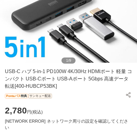
1
/
9
USB-C ハブ 5-in-1 PD100W 4K/30Hz HDMIポート 軽量 コ
ンパクト USB-Cポート USB-Aポート 5Gbps 高速データ
転送[400-HUBCP53BK]
Pontaパス
特典
サンキュー配送
2,780
円(
税込
)
[NETWORK ERROR] ネットワーク周りの設定を確認してくださ
い