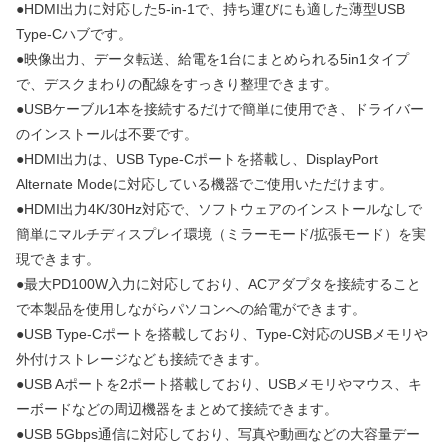
●HDMI出力に対応した5-in-1で、持ち運びにも適した薄型USB
Type-Cハブです。
●映像出力、データ転送、給電を1台にまとめられる5in1タイプ
で、デスクまわりの配線をすっきり整理できます。
●USBケーブル1本を接続するだけで簡単に使用でき、ドライバー
のインストールは不要です。
●HDMI出力は、USB Type-Cポートを搭載し、DisplayPort
Alternate Modeに対応している機器でご使用いただけます。
●HDMI出力4K/30Hz対応で、ソフトウェアのインストールなしで
簡単にマルチディスプレイ環境（ミラーモード/拡張モード）を実
現できます。
●最大PD100W入力に対応しており、ACアダプタを接続すること
で本製品を使用しながらパソコンへの給電ができます。
●USB Type-Cポートを搭載しており、Type-C対応のUSBメモリや
外付けストレージなども接続できます。
●USB Aポートを2ポート搭載しており、USBメモリやマウス、キ
ーボードなどの周辺機器をまとめて接続できます。
●USB 5Gbps通信に対応しており、写真や動画などの大容量デー