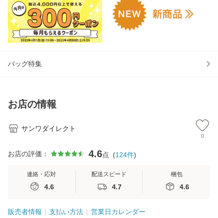
バッグ特集
お店の情報
サンワダイレクト
0
4.6
お店の評価：
点
(
124
件
)
連絡・応対
配送スピード
梱包
4.6
4.7
4.6
販売者情報
支払い方法
営業日カレンダー