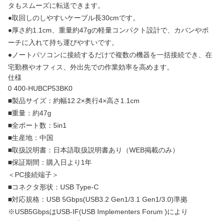
タもスムーズに転送できます。
●取回しのしやすいケーブル長30cmです。
●厚さ約1.1cm、重量約47gの軽量コンパクト設計で、カバンやポ
ーチに入れて持ち運びやすいです。
●ノートパソコンに接続するだけで複数の機器を一括接続でき、在
宅勤務やオフィス、外出先での作業効率を高めます。
仕様
0 400-HUBCP53BK0
■製品サイズ：約幅12.2×奥行4×高さ1.1cm
■重量：約47g
■全ポート数：5in1
■生産地：中国
■取扱説明書：日本語取扱説明書あり（WEB掲載のみ）
■保証期間：購入日より1年
＜PC接続端子＞
■コネクタ形状：USB Type-C
■対応規格：USB 5Gbps(USB3.2 Gen1/3.1 Gen1/3.0)準拠
※USB5GbpsはUSB-IF(USB Implementers Forum )により