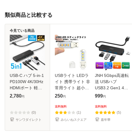
類似商品と比較する
今見ている商品
USB-C ハブ 5-in-1
USBライト LEDラ
JNH 5Gbps高速転
PD100W 4K/30Hz
イト 携帯ライト 非
送 USBハブ
HDMIポート 軽量
常用ライト 超小型
USB3.2 Gen1 4ポ
コンパクト USB-C
スティックタイプ
ート USB-A拡張
2,780
250
999
円
円
円
ポート USB-Aポー
キャンプ ランタン
Windows/MacBook
ト 5Gbps 高速デー
OS/Linux バスパワ
送料無料
送料無料
タ転送[400-
ー USB HUB ゲー
(0)
(1)
(5)
HUBCP53BK]
ム用 1年保証 ネコ
サンワダイレクト
みらいねスクエア
嘉年華
ポス送