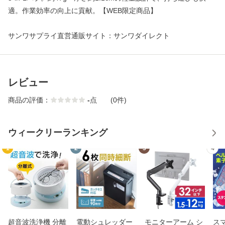
適。作業効率の向上に貢献。【WEB限定商品】
サンワサプライ直営通販サイト：サンワダイレクト
レビュー
商品の評価：
-
点
(0件)
ウィークリーランキング
1
2
3
4
超音波洗浄機 分離
電動シュレッダー
モニターアーム シ
ス