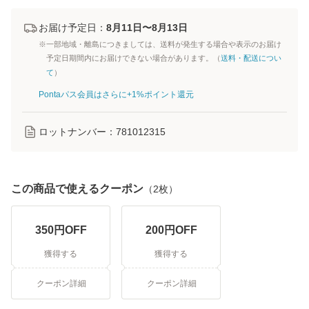
お届け予定日：
8月11日〜8月13日
※一部地域・離島につきましては、送料が発生する場合や表示のお届け
予定日期間内にお届けできない場合があります。（
送料・配送につい
て
）
Pontaパス会員はさらに+1%ポイント還元
ロットナンバー：
781012315
この商品で使えるクーポン
（
2
枚）
350
円OFF
200
円OFF
獲得する
獲得する
クーポン詳細
クーポン詳細