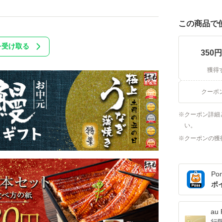
この商品で
を受け取る
350
円
獲得
クーポ
クーポン詳細
い。
クーポンの獲
Po
ポ
a
行