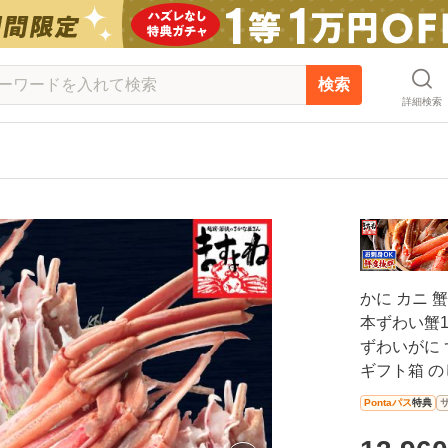
検索
詳細検索
かに カニ 
本ずわい蟹1.
ずわいがに 
ギフト箱 の
Pontaパス
特典