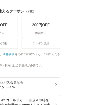
使えるクーポン
（
2
枚）
OFF
200
円OFF
する
獲得する
ン詳細
クーポン詳細
と
注意事項
を必ずご確認のうえ、ご利用くださ
得・利用には会員登録が必要です。
ntaパス
会員なら
イント+
1
％
u PAY ゴールドカード新規＆即時発
限定
合計最大23,000Pもらえる※諸