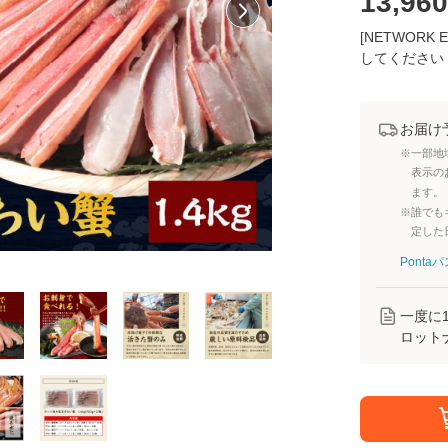
13,960
[NETWOR
してください
お届け
※一部地
表示の
ます。
※誰でも
定した
Pont
一度に
ロット