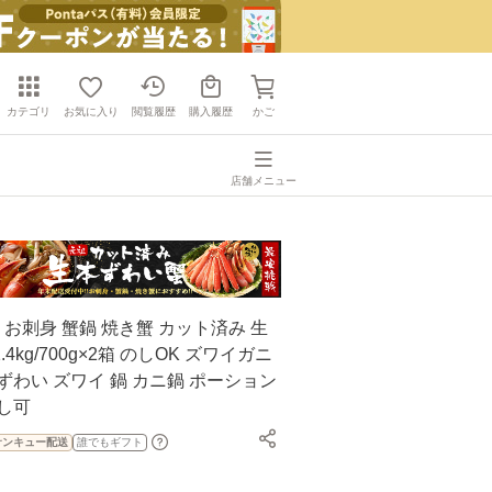
カテゴリ
お気に入り
閲覧履歴
購入履歴
かご
店舗メニュー
蟹 お刺身 蟹鍋 焼き蟹 カット済み 生
4kg/700g×2箱 のしOK ズワイガニ
ずわい ズワイ 鍋 カニ鍋 ポーション
し可
サンキュー配送
誰でもギフト