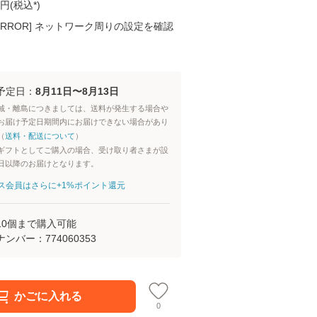
円(
税込*
)
K ERROR] ネットワーク周りの設定を確認
予定日：
8月11日〜8月13日
域・離島につきましては、送料が発生する場合や
お届け予定日期間内にお届けできない場合があり
（
送料・配送について
）
ギフトとしてご購入の場合、受け取り者さまが設
日以降のお届けとなります。
aパス会員はさらに+1%ポイント還元
10
個まで購入可能
ナンバー：
774060353
かごに入れる
0